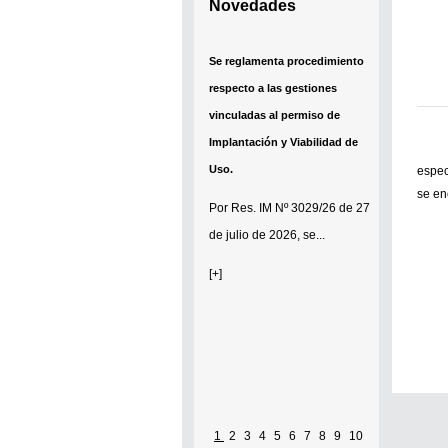
Novedades
Se reglamenta procedimiento
respecto a las gestiones
vinculadas al permiso de
Implantación y Viabilidad de
Uso.
espec
se en
Por
Res. IM Nº 3029/26
de 27
de julio de 2026, se...
[+]
1
2
3
4
5
6
7
8
9
10