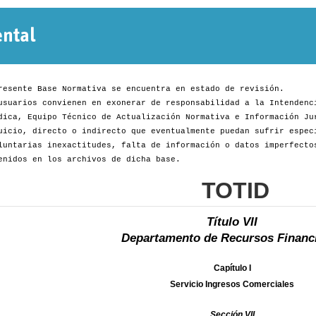
Normativa
Departamental
resente Base Normativa se encuentra en estado de revisión.
usuarios convienen en exonerar de responsabilidad a la Intendenc
dica, Equipo Técnico de Actualización Normativa e Información Ju
uicio, directo o indirecto que eventualmente puedan sufrir espec
luntarias inexactitudes, falta de información o datos imperfecto
enidos en los archivos de dicha base.
TOTID
Título VII
Departamento de Recursos Financ
Capítulo I
Servicio Ingresos Comerciales
Sección VII