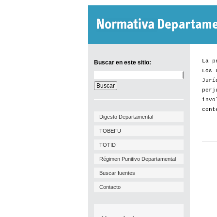
La p
Buscar en este sitio:
Los 
Buscar
Jurí
en
este
perj
sitio:
invo
cont
Digesto Departamental
TOBEFU
TOTID
Régimen Punitivo Departamental
Buscar fuentes
Contacto