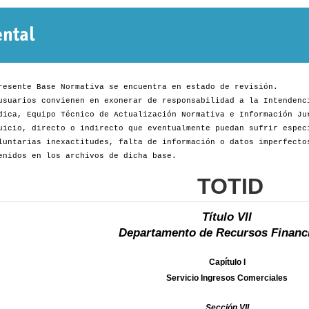
Normativa
Departamental
resente Base Normativa se encuentra en estado de revisión.
usuarios convienen en exonerar de responsabilidad a la Intendenc
dica, Equipo Técnico de Actualización Normativa e Información Ju
uicio, directo o indirecto que eventualmente puedan sufrir espec
luntarias inexactitudes, falta de información o datos imperfecto
enidos en los archivos de dicha base.
TOTID
Título VII
Departamento de Recursos Financ
Capítulo I
Servicio Ingresos Comerciales
Sección VII