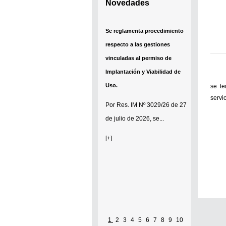
Novedades
Se reglamenta procedimiento
respecto a las gestiones
vinculadas al permiso de
Implantación y Viabilidad de
Uso.
se te
servi
Por
Res. IM Nº 3029/26
de 27
de julio de 2026, se...
[+]
1
2
3
4
5
6
7
8
9
10