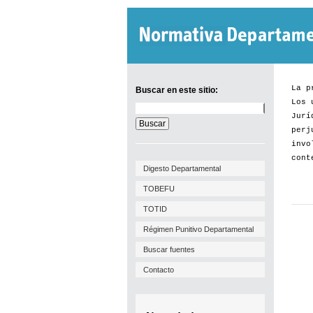
La p
Buscar en este sitio:
Los 
Buscar
Jurí
en
este
perj
sitio:
invo
cont
Digesto Departamental
TOBEFU
TOTID
Régimen Punitivo Departamental
Buscar fuentes
Contacto