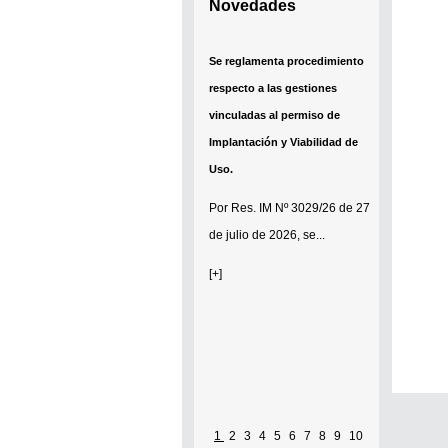
Novedades
Se reglamenta procedimiento
respecto a las gestiones
vinculadas al permiso de
Implantación y Viabilidad de
Uso.
Por
Res. IM Nº 3029/26
de 27
de julio de 2026, se...
[+]
1
2
3
4
5
6
7
8
9
10