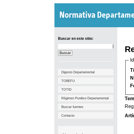
Buscar en este sitio:
Buscar
Re
en
este
I
sitio:
T
Digesto Departamental
N
TOBEFU
F
TOTID
Tem
Régimen Punitivo Departamental
Regi
Buscar fuentes
Artí
Contacto