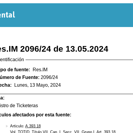
Normativa
Departamental
s.IM 2096/24 de 13.05.2024
dentificación
ipo de fuente:
Res.IM
úmero de Fuente:
2096/24
echa:
Lunes, 13 Mayo, 2024
a:
stro de Ticketeras
culos afectados por esta fuente:
Articulo:
A.393.18
Vol. TOTID, Título VII, Cap. I, Secc. VII, Grupo I, Art. 393.18