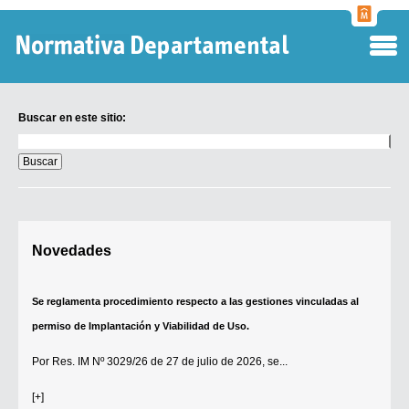
Normati
Departa
Buscar en este sitio:
Buscar
en
este
sitio:
Digesto Departamental
Novedades
TOBEFU
TOTID
Se reglamenta procedimiento respecto a las gestiones vinculadas al
Régimen Punitivo Departamental
permiso de Implantación y Viabilidad de Uso.
Buscar fuentes
Por
Res. IM Nº 3029/26
de 27 de julio de 2026, se...
Contacto
[+]