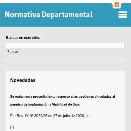
Normati
Departa
Buscar en este sitio:
Buscar
en
este
sitio:
Digesto Departamental
Novedades
TOBEFU
TOTID
Se reglamenta procedimiento respecto a las gestiones vinculadas al
Régimen Punitivo Departamental
permiso de Implantación y Viabilidad de Uso.
Buscar fuentes
Por
Res. IM Nº 3029/26
de 27 de julio de 2026, se...
Contacto
[+]