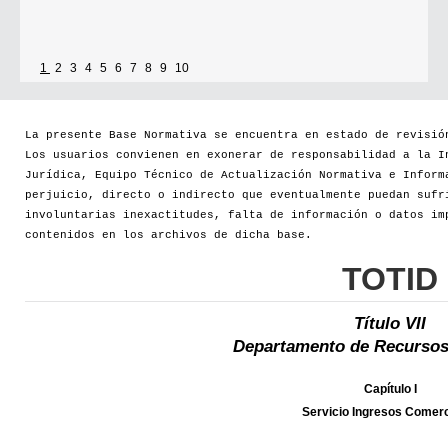
1
2
3
4
5
6
7
8
9
10
La presente Base Normativa se encuentra en estado de revisió
Los usuarios convienen en exonerar de responsabilidad a la I
Jurídica, Equipo Técnico de Actualización Normativa e Inform
perjuicio, directo o indirecto que eventualmente puedan sufr
involuntarias inexactitudes, falta de información o datos im
contenidos en los archivos de dicha base.
TOTID
Título VII
Departamento de Recursos
Capítulo I
Servicio Ingresos Comerc