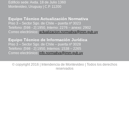
Edificio sede: Avda. 18 de Julio 1360
Montevideo, Uruguay | C.P. 11200
Equipo Técnico Actualización Normativa
Piso 3 – Sector Sgo. de Chile – puerta nº 3023
Teléfono: [598 - 2] 1950, Interno: 2276 – anexo: 2902
Correo electrónico:
actualizacion.normativa@imm.gub.uy
Equipo Técnico de Información Jurídica
Piso 3 – Sector Sgo. de Chile – puerta nº 3028
Teléfono: [598 - 2] 1950, Internos: 1538 – 2265
Correo electrónico:
info.normativa@imm.gub.uy
© copyright 2016 | Intendencia de Montevideo | Todos los derechos
reservados