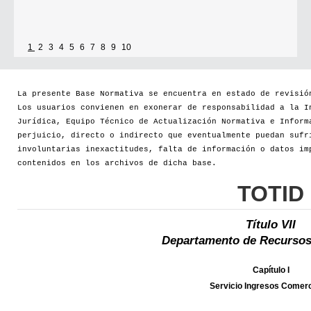
1
2
3
4
5
6
7
8
9
10
La presente Base Normativa se encuentra en estado de revisió
Los usuarios convienen en exonerar de responsabilidad a la I
Jurídica, Equipo Técnico de Actualización Normativa e Inform
perjuicio, directo o indirecto que eventualmente puedan sufr
involuntarias inexactitudes, falta de información o datos im
contenidos en los archivos de dicha base.
TOTID
Título VII
Departamento de Recursos
Capítulo I
Servicio Ingresos Comerc