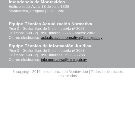
Intendencia de Montevideo
Edificio sede: Avda. 18 de Julio 1360
Montevideo, Uruguay | C.P. 11200
Equipo Técnico Actualización Normativa
Piso 3 – Sector Sgo. de Chile – puerta nº 3023
Teléfono: [598 - 2] 1950, Interno: 2276 – anexo: 2902
Correo electrónico:
actualizacion.normativa@imm.gub.uy
Equipo Técnico de Información Jurídica
Piso 3 – Sector Sgo. de Chile – puerta nº 3028
Teléfono: [598 - 2] 1950, Internos: 1538 – 2265
Correo electrónico:
info.normativa@imm.gub.uy
© copyright 2016 | Intendencia de Montevideo | Todos los derechos
reservados