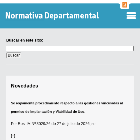
Normati
Departa
Buscar en este sitio:
Buscar
en
este
sitio:
Digesto Departamental
Novedades
TOBEFU
TOTID
Se reglamenta procedimiento respecto a las gestiones vinculadas al
Régimen Punitivo Departamental
permiso de Implantación y Viabilidad de Uso.
Buscar fuentes
Por
Res. IM Nº 3029/26
de 27 de julio de 2026, se...
Contacto
[+]