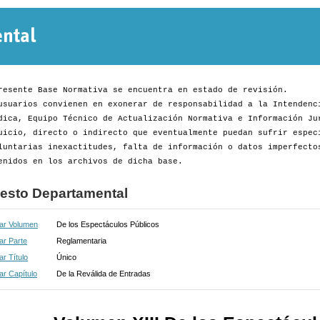
Normativa
Departamental
resente Base Normativa se encuentra en estado de revisión.
usuarios convienen en exonerar de responsabilidad a la Intendenc
dica, Equipo Técnico de Actualización Normativa e Información Ju
uicio, directo o indirecto que eventualmente puedan sufrir espec
luntarias inexactitudes, falta de información o datos imperfecto
enidos en los archivos de dicha base.
esto Departamental
ar Volumen
De los Espectáculos Públicos
ar Parte
Reglamentaria
r Título
Único
r Capítulo
De la Reválida de Entradas