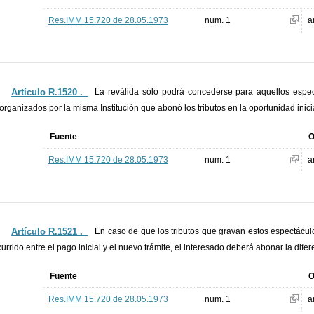
Res.IMM 15.720 de 28.05.1973
num. 1
a
Artículo R.1520 ._
La reválida sólo podrá concederse para aquellos espec
organizados por la misma Institución que abonó los tributos en la oportunidad inici
Fuente
O
Res.IMM 15.720 de 28.05.1973
num. 1
a
Artículo R.1521 ._
En caso de que los tributos que gravan estos espectácu
currido entre el pago inicial y el nuevo trámite, el interesado deberá abonar la dife
Fuente
O
Res.IMM 15.720 de 28.05.1973
num. 1
a