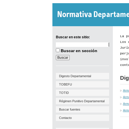
La p
Buscar en este sitio:
Los 
Buscar
Jurí
en
Buscar en sección
este
perj
sitio:
invo
cont
Digesto Departamental
Dig
TOBEFU
Arm
TOTID
Arm
Régimen Punitivo Departamental
Arma
Buscar fuentes
Arma
Contacto