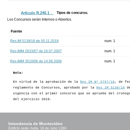
Artículo R.240.1 ._
Tipos de concurso.
Los Concursos serán Internos o Abiertos.
Fuente
Res.IM 5138/18 de 05.11.2018
num. 1
Res.IMM 2633/07 de 16.07.2007
num. 1
Res.IMM 3510/06 de 14.08.2006
num. 1
Nota:
En virtud de la aprobación de la
Res IM Nº 5797/18
, de fe
reglamento de Concursos, aprobado por la
Res IM 5138/18
de
vigencia con el primer concurso que se apruebe del cronog
del ejercicio 2019.
Intendencia de Montevideo
Edificio sede: Avda. 18 de Julio 1360