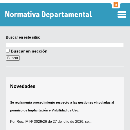
Normati
Departa
Buscar en este sitio:
Buscar
en
Buscar en sección
este
sitio:
Digesto Departamental
Novedades
TOBEFU
TOTID
Se reglamenta procedimiento respecto a las gestiones vinculadas al
Régimen Punitivo Departamental
permiso de Implantación y Viabilidad de Uso.
Buscar fuentes
Por
Res. IM Nº 3029/26
de 27 de julio de 2026, se...
Contacto