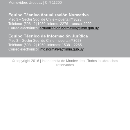
Montevideo, Uruguay | C.P. 11200
Equipo Técnico Actualización Normativa
Piso 3 – Sector Sgo. de Chile – puerta nº 3023
Teléfono: [598 - 2] 1950, Interno: 2276 – anexo: 2902
Correo electrónico:
actualizacion.normativa@imm.gub.uy
Equipo Técnico de Información Jurídica
Piso 3 – Sector Sgo. de Chile – puerta nº 3028
Teléfono: [598 - 2] 1950, Internos: 1538 – 2265
Correo electrónico:
info.normativa@imm.gub.uy
© copyright 2016 | Intendencia de Montevideo | Todos los derechos
reservados