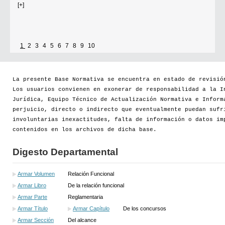
[+]
1
2
3
4
5
6
7
8
9
10
Se establece que estarán exonerados del pago de tasas y sellados los
establecimientos que soliciten el reconocimiento como Espacio Cultural
Independiente (ECI)
La presente Base Normativa se encuentra en estado de revisió
Los usuarios convienen en exonerar de responsabilidad a la I
Por...
Jurídica, Equipo Técnico de Actualización Normativa e Inform
perjuicio, directo o indirecto que eventualmente puedan sufr
[+]
involuntarias inexactitudes, falta de información o datos im
contenidos en los archivos de dicha base.
Digesto Departamental
Armar Volumen
Relación Funcional
Armar Libro
De la relación funcional
Armar Parte
Reglamentaria
Armar Título
Armar Capítulo
De los concursos
Armar Sección
Del alcance