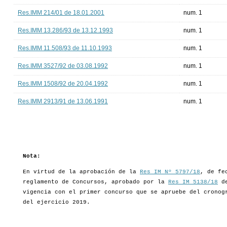
Res.IMM 214/01 de 18.01.2001
num. 1
Res.IMM 13.286/93 de 13.12.1993
num. 1
Res.IMM 11.508/93 de 11.10.1993
num. 1
Res.IMM 3527/92 de 03.08.1992
num. 1
Res.IMM 1508/92 de 20.04.1992
num. 1
Res.IMM 2913/91 de 13.06.1991
num. 1
Nota:
En virtud de la aprobación de la
Res IM Nº 5797/18
, de fe
reglamento de Concursos, aprobado por la
Res IM 5138/18
de
vigencia con el primer concurso que se apruebe del cronog
del ejercicio 2019.