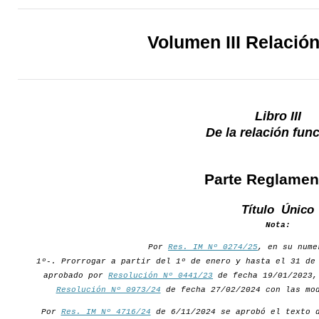
Volumen III Relació
Libro III
De la relación fun
Parte Reglamen
Título Único
Nota:
Por
Res. IM Nº 0274/25
, en su nume
1º-. Prorrogar a partir del 1º de enero y hasta el 31 de
aprobado por
Resolución Nº 0441/23
de fecha 19/01/2023,
Resolución Nº 0973/24
de fecha 27/02/2024 con las mod
Por
Res. IM Nº 4716/24
de 6/11/2024 se aprobó el texto d