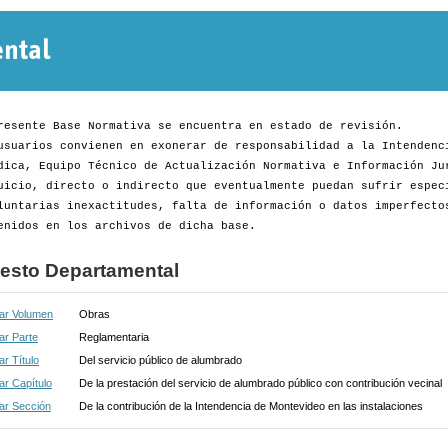
Normativa
Departamental
resente Base Normativa se encuentra en estado de revisión.
usuarios convienen en exonerar de responsabilidad a la Intendenc
dica, Equipo Técnico de Actualización Normativa e Información Ju
uicio, directo o indirecto que eventualmente puedan sufrir espec
luntarias inexactitudes, falta de información o datos imperfecto
enidos en los archivos de dicha base.
esto Departamental
ar Volumen
Obras
ar Parte
Reglamentaria
r Título
Del servicio público de alumbrado
r Capítulo
De la prestación del servicio de alumbrado público con contribución vecinal
ar Sección
De la contribución de la Intendencia de Montevideo en las instalaciones