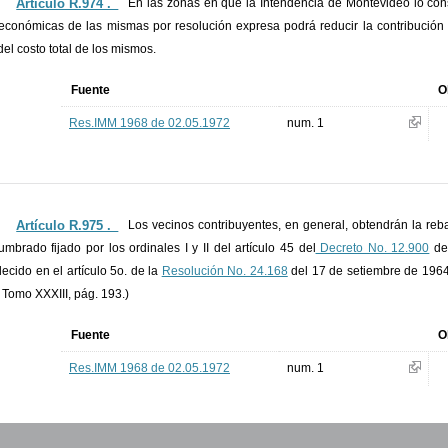
Artículo R.974 ._
En las zonas en que la Intendencia de Montevideo lo con
económicas de las mismas por resolución expresa podrá reducir la contribución 
el costo total de los mismos.
Fuente
O
Res.IMM 1968 de 02.05.1972
num. 1
Artículo R.975 ._
Los vecinos contribuyentes, en general, obtendrán la reb
umbrado fijado por los ordinales I y II del artículo 45 del
Decreto No. 12.900
de 
lecido en el artículo 5o. de la
Resolución No. 24.168
del 17 de setiembre de 1964
 Tomo XXXIII, pág. 193.)
Fuente
O
Res.IMM 1968 de 02.05.1972
num. 1