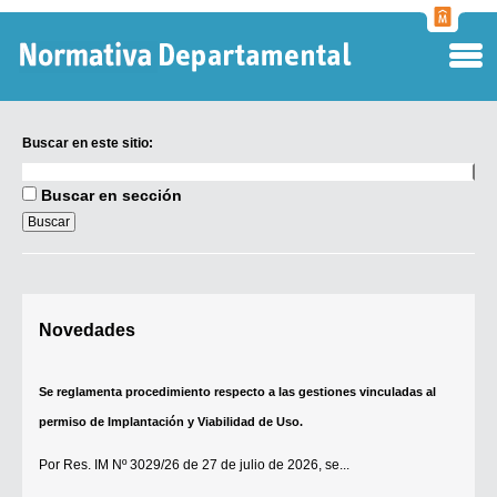
Normati
Departa
Buscar en este sitio:
Buscar
en
Buscar en sección
este
sitio:
Digesto Departamental
Novedades
TOBEFU
TOTID
Se reglamenta procedimiento respecto a las gestiones vinculadas al
Régimen Punitivo Departamental
permiso de Implantación y Viabilidad de Uso.
Buscar fuentes
Por
Res. IM Nº 3029/26
de 27 de julio de 2026, se...
Contacto