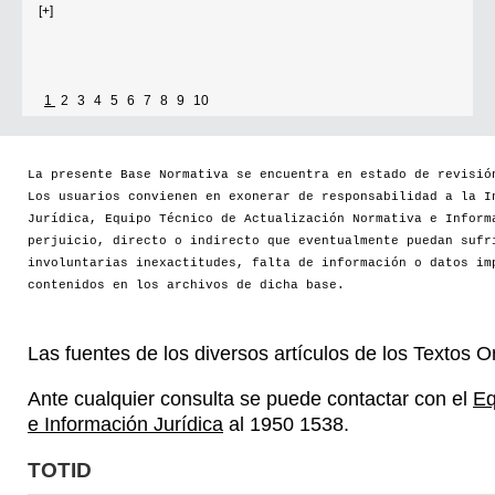
[+]
1
2
3
4
5
6
7
8
9
10
La presente Base Normativa se encuentra en estado de revisió
Los usuarios convienen en exonerar de responsabilidad a la I
Jurídica, Equipo Técnico de Actualización Normativa e Inform
perjuicio, directo o indirecto que eventualmente puedan sufr
involuntarias inexactitudes, falta de información o datos im
contenidos en los archivos de dicha base.
Las fuentes de los diversos artículos de los Textos 
Ante cualquier consulta se puede contactar con el
Eq
e Información Jurídica
al 1950 1538.
TOTID