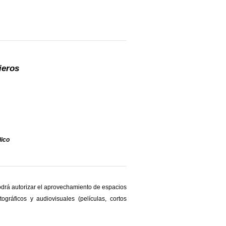
ieros
lico
odrá autorizar el aprovechamiento de espacios
ráficos y audiovisuales (películas, cortos