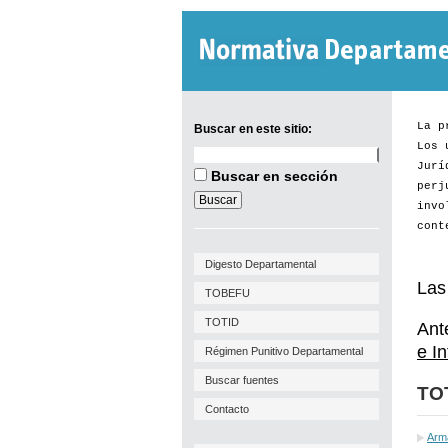
La p
Buscar en este sitio:
Los 
Buscar
Jurí
en
Buscar en sección
este
perj
sitio:
invo
cont
Digesto Departamental
Las
TOBEFU
TOTID
Ant
e I
Régimen Punitivo Departamental
Buscar fuentes
TO
Contacto
Arm