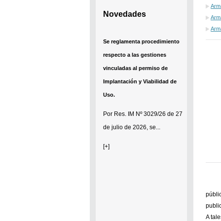
Arma
Novedades
Arma
Arm
Se reglamenta procedimiento
respecto a las gestiones
vinculadas al permiso de
Implantación y Viabilidad de
Uso.
Por
Res. IM Nº 3029/26
de 27
de julio de 2026, se...
[+]
públi
public
A tal