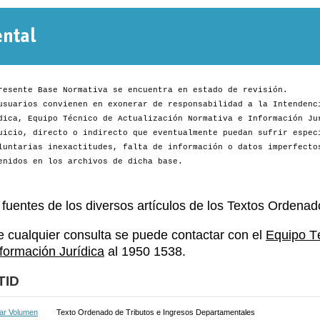
Normativa
Departamental
resente Base Normativa se encuentra en estado de revisión.
usuarios convienen en exonerar de responsabilidad a la Intendenc
dica, Equipo Técnico de Actualización Normativa e Información Ju
uicio, directo o indirecto que eventualmente puedan sufrir espec
luntarias inexactitudes, falta de información o datos imperfecto
enidos en los archivos de dicha base.
 fuentes de los diversos artículos de los Textos Ordenad
e cualquier consulta se puede contactar con el
Equipo T
nformación Jurídica
al 1950 1538.
TID
ar Volumen
Texto Ordenado de Tributos e Ingresos Departamentales