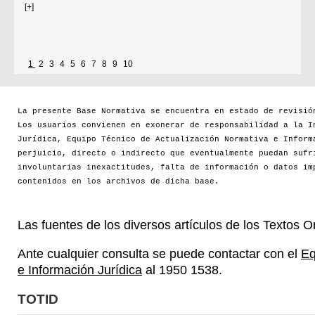
[+]
1
2
3
4
5
6
7
8
9
10
La presente Base Normativa se encuentra en estado de revisió
Los usuarios convienen en exonerar de responsabilidad a la I
Jurídica, Equipo Técnico de Actualización Normativa e Inform
perjuicio, directo o indirecto que eventualmente puedan sufr
involuntarias inexactitudes, falta de información o datos im
contenidos en los archivos de dicha base.
Las fuentes de los diversos artículos de los Textos 
Ante cualquier consulta se puede contactar con el
Eq
e Información Jurídica
al 1950 1538.
TOTID