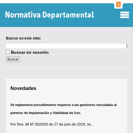
Normati
Departa
Buscar en este sitio:
Buscar
en
Buscar en sección
este
sitio:
Digesto Departamental
Novedades
TOBEFU
TOTID
Se reglamenta procedimiento respecto a las gestiones vinculadas al
Régimen Punitivo Departamental
permiso de Implantación y Viabilidad de Uso.
Buscar fuentes
Por
Res. IM Nº 3029/26
de 27 de julio de 2026, se...
Contacto