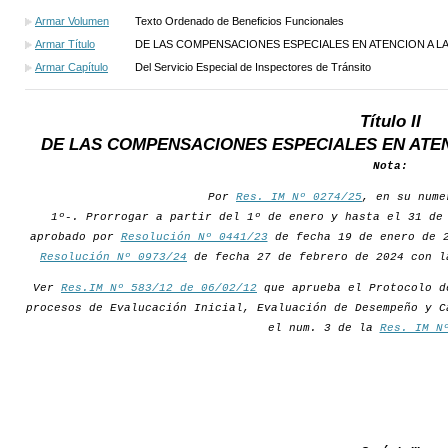
Armar Volumen
Texto Ordenado de Beneficios Funcionales
Armar Título
DE LAS COMPENSACIONES ESPECIALES EN ATENCION A L
Armar Capítulo
Del Servicio Especial de Inspectores de Tránsito
Título II
DE LAS COMPENSACIONES ESPECIALES EN ATE
Nota:
Por
Res. IM Nº 0274/25
, en su nume
1º-. Prorrogar a partir del 1º de enero y hasta el 31 de
aprobado por
Resolución Nº 0441/23
de fecha 19 de enero de 2
Resolución Nº 0973/24
de fecha 27 de febrero de 2024 con l
Ver
Res.IM Nº 583/12 de 06/02/12
que aprueba el Protocolo d
procesos de Evalucación Inicial, Evaluación de Desempeño y C
el num. 3 de la
Res. IM N