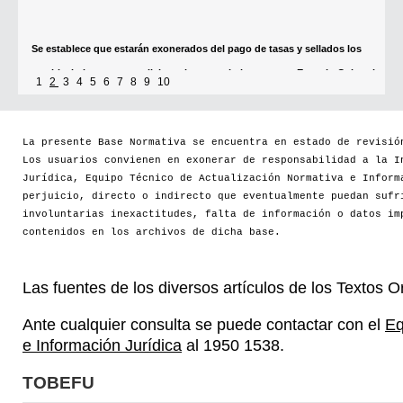
[+]
1
2
3
4
5
6
7
8
9
10
La presente Base Normativa se encuentra en estado de revisió
Los usuarios convienen en exonerar de responsabilidad a la I
Jurídica, Equipo Técnico de Actualización Normativa e Inform
perjuicio, directo o indirecto que eventualmente puedan sufr
involuntarias inexactitudes, falta de información o datos im
contenidos en los archivos de dicha base.
Las fuentes de los diversos artículos de los Textos 
Ante cualquier consulta se puede contactar con el
Eq
e Información Jurídica
al 1950 1538.
TOBEFU