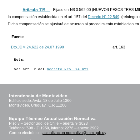
Artículo 119 ._
Fíjase en N$ 3.562,00 (NUEVOS PESOS TRES MIL
la compensación establecida en el art. 157 del
Decreto N° 22.549
, (reintegr
Dicha compensación se ajustará de acuerdo al procedimiento establecido en el
Fuente
Dto.JDM 24.622 de 24.07.1990
art. 163
Nota:
Ver art. 2 del
Decreto Nro. 24.622
.
Intendencia de Montevideo
Edificio sede: Avda. 18 de Julio 1360
Montevideo, Uruguay | C.P. 11200
Equipo Técnico Actualización Normativa
Piso 3 – Sector Sgo. de Chile – puerta nº 3023
Teléfono: [598 - 2] 1950, Interno: 2276 – anexo: 2902
Correo electrónico:
actualizacion.normativa@imm.gub.uy