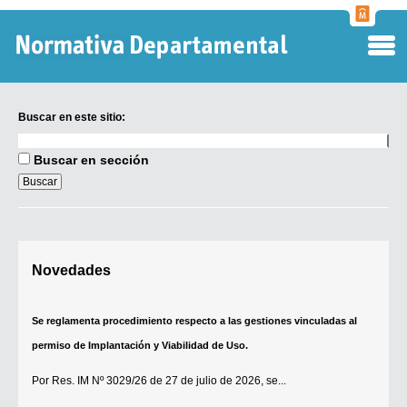
Normati
Departa
Buscar en este sitio:
Buscar
en
Buscar en sección
este
sitio:
Digesto Departamental
Novedades
TOBEFU
TOTID
Se reglamenta procedimiento respecto a las gestiones vinculadas al
Régimen Punitivo Departamental
permiso de Implantación y Viabilidad de Uso.
Buscar fuentes
Por
Res. IM Nº 3029/26
de 27 de julio de 2026, se...
Contacto