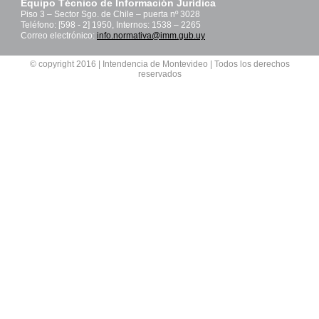
Equipo Técnico de Información Jurídica
Piso 3 – Sector Sgo. de Chile – puerta nº 3028
Teléfono: [598 - 2] 1950, Internos: 1538 – 2265
Correo electrónico:
info.normativa@imm.gub.uy
© copyright 2016 | Intendencia de Montevideo | Todos los derechos
reservados