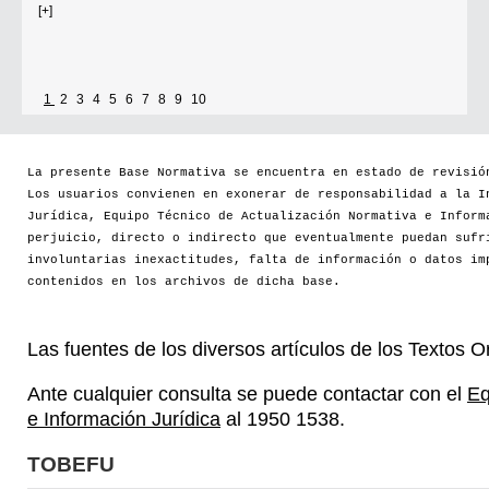
[+]
1
2
3
4
5
6
7
8
9
10
La presente Base Normativa se encuentra en estado de revisió
Los usuarios convienen en exonerar de responsabilidad a la I
Jurídica, Equipo Técnico de Actualización Normativa e Inform
perjuicio, directo o indirecto que eventualmente puedan sufr
involuntarias inexactitudes, falta de información o datos im
contenidos en los archivos de dicha base.
Las fuentes de los diversos artículos de los Textos 
Ante cualquier consulta se puede contactar con el
Eq
e Información Jurídica
al 1950 1538.
TOBEFU