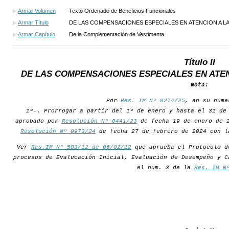
Armar Volumen
Texto Ordenado de Beneficios Funcionales
Armar Título
DE LAS COMPENSACIONES ESPECIALES EN ATENCION A L
Armar Capítulo
De la Complementación de Vestimenta
Título II
DE LAS COMPENSACIONES ESPECIALES EN ATE
Nota:
Por
Res. IM Nº 0274/25
, en su nume
1º-. Prorrogar a partir del 1º de enero y hasta el 31 de
aprobado por
Resolución Nº 0441/23
de fecha 19 de enero de 2
Resolución Nº 0973/24
de fecha 27 de febrero de 2024 con l
Ver
Res.IM Nº 583/12 de 06/02/12
que aprueba el Protocolo d
procesos de Evalucación Inicial, Evaluación de Desempeño y C
el num. 3 de la
Res. IM N