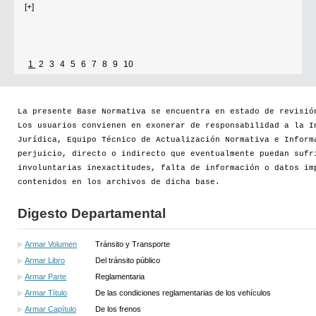
[+]
1
2
3
4
5
6
7
8
9
10
La presente Base Normativa se encuentra en estado de revisió
Los usuarios convienen en exonerar de responsabilidad a la I
Jurídica, Equipo Técnico de Actualización Normativa e Inform
perjuicio, directo o indirecto que eventualmente puedan sufr
involuntarias inexactitudes, falta de información o datos im
contenidos en los archivos de dicha base.
Digesto Departamental
Armar Volumen
Tránsito y Transporte
Armar Libro
Del tránsito público
Armar Parte
Reglamentaria
Armar Título
De las condiciones reglamentarias de los vehículos
Armar Capítulo
De los frenos