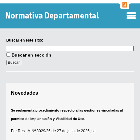
Normati
Departa
Buscar en este sitio:
Buscar
en
Buscar en sección
este
sitio:
Digesto Departamental
Novedades
TOBEFU
TOTID
Se reglamenta procedimiento respecto a las gestiones vinculadas al
Régimen Punitivo Departamental
permiso de Implantación y Viabilidad de Uso.
Buscar fuentes
Por
Res. IM Nº 3029/26
de 27 de julio de 2026, se...
Contacto