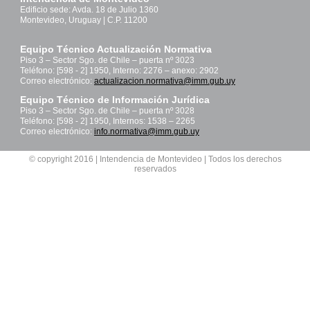
Edificio sede: Avda. 18 de Julio 1360
Montevideo, Uruguay | C.P. 11200
Equipo Técnico Actualización Normativa
Piso 3 – Sector Sgo. de Chile – puerta nº 3023
Teléfono: [598 - 2] 1950, Interno: 2276 – anexo: 2902
Correo electrónico:
actualizacion.normativa@imm.gub.uy
Equipo Técnico de Información Jurídica
Piso 3 – Sector Sgo. de Chile – puerta nº 3028
Teléfono: [598 - 2] 1950, Internos: 1538 – 2265
Correo electrónico:
info.normativa@imm.gub.uy
© copyright 2016 | Intendencia de Montevideo | Todos los derechos
reservados