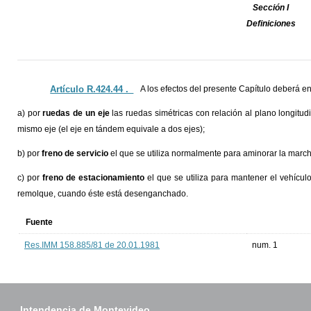
Sección I
Definiciones
Artículo R.424.44 ._
A los efectos del presente Capítulo deberá e
a) por
ruedas de un eje
las ruedas simétricas con relación al plano longitud
mismo eje (el eje en tándem equivale a dos ejes);
b) por
freno de servicio
el que se utiliza normalmente para aminorar la marcha
c) por
freno de estacionamiento
el que se utiliza para mantener el vehícul
remolque, cuando éste está desenganchado.
Fuente
Res.IMM 158.885/81 de 20.01.1981
num. 1
Intendencia de Montevideo