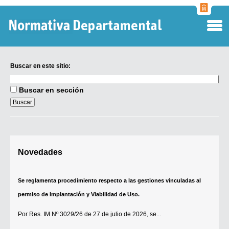
Normati
Departa
Buscar en este sitio:
Buscar
en
Buscar en sección
este
sitio:
Digesto Departamental
Novedades
Se reglamenta procedimiento respecto a las gestiones vinculadas al
TOBEFU
permiso de Implantación y Viabilidad de Uso.
TOTID
Régimen Punitivo Departamental
Por
Res. IM Nº 3029/26
de 27 de julio de 2026, se...
Buscar fuentes
[+]
Contacto