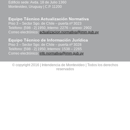
Edificio sede: Avda. 18 de Julio 1360
Montevideo, Uruguay | C.P. 11200
Equipo Técnico Actualización Normativa
Piso 3 – Sector Sgo. de Chile – puerta nº 3023
Teléfono: [598 - 2] 1950, Interno: 2276 – anexo: 2902
Correo electrónico:
actualizacion.normativa@imm.gub.uy
Equipo Técnico de Información Jurídica
Piso 3 – Sector Sgo. de Chile – puerta nº 3028
Teléfono: [598 - 2] 1950, Internos: 1538 – 2265
Correo electrónico:
info.normativa@imm.gub.uy
© copyright 2016 | Intendencia de Montevideo | Todos los derechos
reservados