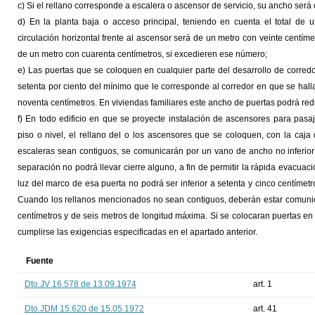
c) Si el rellano corresponde a escalera o ascensor de servicio, su ancho será
d) En la planta baja o acceso principal, teniendo en cuenta el total de u
circulación horizontal frente al ascensor será de un metro con veinte centímet
de un metro con cuarenta centímetros, si excedieren ese número;
e) Las puertas que se coloquen en cualquier parte del desarrollo de corred
setenta por ciento del mínimo que le corresponde al corredor en que se hall
noventa centímetros. En viviendas familiares este ancho de puertas podrá reduc
f) En todo edificio en que se proyecte instalación de ascensores para pasa
piso o nivel, el rellano del o los ascensores que se coloquen, con la caj
escaleras sean contiguos, se comunicarán por un vano de ancho no inferior 
separación no podrá llevar cierre alguno, a fin de permitir la rápida evacuaci
luz del marco de esa puerta no podrá ser inferior a setenta y cinco centímetr
Cuando los rellanos mencionados no sean contiguos, deberán estar comuni
centímetros y de seis metros de longitud máxima. Si se colocaran puertas en
cumplirse las exigencias especificadas en el apartado anterior.
Fuente
Dto.JV 16.578 de 13.09.1974
art. 1
Dto.JDM 15.620 de 15.05.1972
art. 41