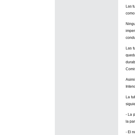
Las t
como 
Ningu
imper
condu
Las t
queda
durab
Comis
Asimi
Inten
La tu
sigui
- La 
la pa
- El 