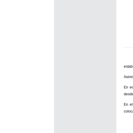
estab
Asimi
En ed
desde
En el
coloc