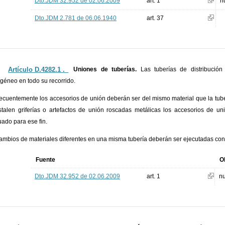
Dto.JDM 32.952 de 02.06.2009
art. 1
n
Dto.JDM 2.781 de 06.06.1940
art. 37
Artículo D.4282.1 ._
Uniones de tuberías.
Las tuberías de distribució
éneo en todo su recorrido.
cuentemente los accesorios de unión deberán ser del mismo material que la tuber
stalen griferías o artefactos de unión roscadas metálicas los accesorios de un
ado para ese fin.
ambios de materiales diferentes en una misma tubería deberán ser ejecutadas con 
Fuente
O
Dto.JDM 32.952 de 02.06.2009
art. 1
n