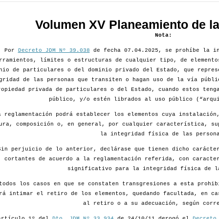
Volumen XV Planeamiento de la 
Nota:
Por
Decreto JDM Nº 39.038
de fecha 07.04.2025, se prohíbe la in
rramientos, límites o estructuras de cualquier tipo, de elemento
nio de particulares o del dominio privado del Estado, que repres
gridad de las personas que transiten o hagan uso de la vía públi
ropiedad privada de particulares o del Estado, cuando estos teng
público, y/o estén librados al uso público (“arqu
a reglamentación podrá establecer los elementos cuya instalación
ura, composición o, en general, por cualquier característica, su
la integridad física de las person
Sin perjuicio de lo anterior, declárase que tienen dicho carácte
cortantes de acuerdo a la reglamentación referida, con caracte
significativo para la integridad física de l
todos los casos en que se constaten transgresiones a esta prohib
rá intimar el retiro de los elementos, quedando facultada, en ca
al retiro o a su adecuación, según corr
artículo 1º del
Dto. JDM Nº 33.934
de 24/10/11 derogó el
Decreto