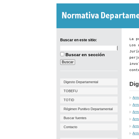
La p
Buscar en este sitio:
Los 
Buscar
Jurí
en
Buscar en sección
este
perj
sitio:
invo
cont
Digesto Departamental
Dig
TOBEFU
Arm
TOTID
Arma
Régimen Punitivo Departamental
Arm
Buscar fuentes
Arma
Arma
Contacto
Arm