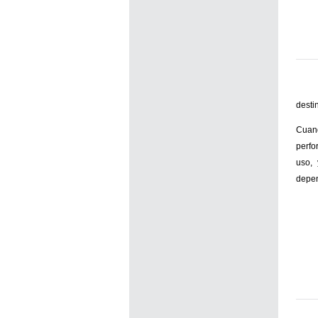
desti
Cuan
perfo
uso, 
depen