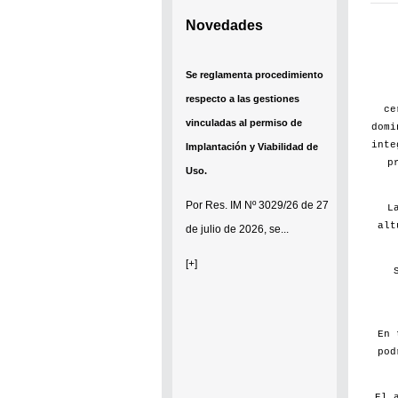
Novedades
Se establece que estarán
exonerados del pago de tasas y
ce
sellados los establecimientos
domi
inte
que soliciten el reconocimiento
p
como Espacio Cultural
Independiente (ECI)
L
alt
Por...
[+]
En 
pod
El 