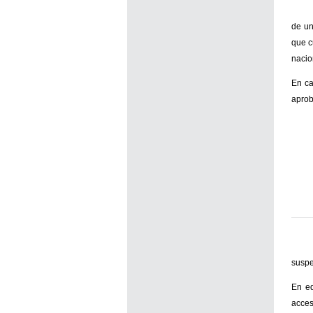
de un
que c
nacio
En ca
aprob
suspe
En ed
acces