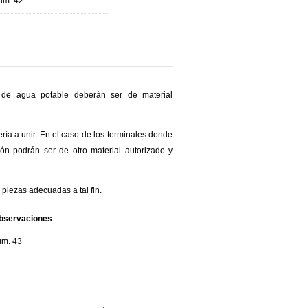
um. 42
n de agua potable deberán ser de material
ía a unir. En el caso de los terminales donde
ión podrán ser de otro material autorizado y
piezas adecuadas a tal fin.
bservaciones
um. 43