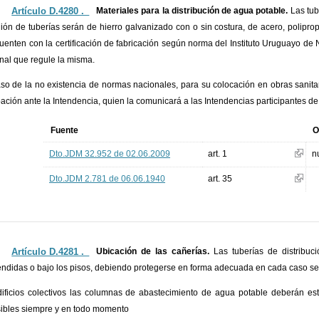
Artículo D.4280 ._
Materiales para la distribución de agua potable.
Las tub
ión de tuberías serán de hierro galvanizado con o sin costura, de acero, polipro
uenten con la certificación de fabricación según norma del Instituto Uruguayo d
nal que regule la misma.
so de la no existencia de normas nacionales, para su colocación en obras sanitari
ación ante la Intendencia, quien la comunicará a las Intendencias participantes d
Fuente
O
Dto.JDM 32.952 de 02.06.2009
art. 1
n
Dto.JDM 2.781 de 06.06.1940
art. 35
Artículo D.4281 ._
Ubicación de las cañerías.
Las tuberías de distribu
ndidas o bajo los pisos, debiendo protegerse en forma adecuada en cada caso según
ificios colectivos las columnas de abastecimiento de agua potable deberán e
ibles siempre y en todo momento