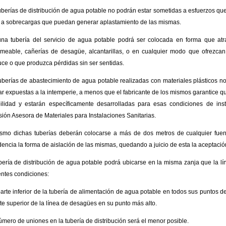
uberías de distribución de agua potable no podrán estar sometidas a esfuerzos que 
a sobrecargas que puedan generar aplastamiento de las mismas.
na tubería del servicio de agua potable podrá ser colocada en forma que atr
meable, cañerías de desagüe, alcantarillas, o en cualquier modo que ofrezca
ce o que produzca pérdidas sin ser sentidas.
uberías de abastecimiento de agua potable realizadas con materiales plásticos n
r expuestas a la intemperie, a menos que el fabricante de los mismos garantice qu
ilidad y estarán específicamente desarrolladas para esas condiciones de inst
ión Asesora de Materiales para Instalaciones Sanitarias.
smo dichas tuberías deberán colocarse a más de dos metros de cualquier fuen
dencia la forma de aislación de las mismas, quedando a juicio de esta la aceptació
bería de distribución de agua potable podrá ubicarse en la misma zanja que la 
entes condiciones:
parte inferior de la tubería de alimentación de agua potable en todos sus puntos 
rte superior de la línea de desagües en su punto más alto.
número de uniones en la tubería de distribución será el menor posible.