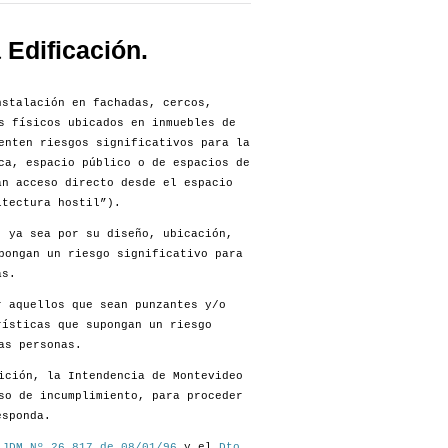
Edificación.
stalación en fachadas, cercos,
s físicos ubicados en inmuebles de
enten riesgos significativos para la
ca, espacio público o de espacios de
an acceso directo desde el espacio
itectura hostil”).
, ya sea por su diseño, ubicación,
pongan un riesgo significativo para
as.
r aquellos que sean punzantes y/o
rísticas que supongan un riesgo
as personas.
ición, la Intendencia de Montevideo
so de incumplimiento, para proceder
esponda.
 JDM Nº 26.817 de 08/01/96
y el
Dto.