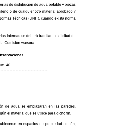
erías de distribución de agua potable y piezas
pileno o de cualquier otro material aprobado y
e Normas Técnicas (UNIT), cuando exista norma
as internas se deberá tramitar la solicitud de
e la Comisión Asesora.
bservaciones
um. 40
ción de agua se emplazaran en las paredes,
 el material que se utilice para dicho fin.
stablecerse en espacios de propiedad común,