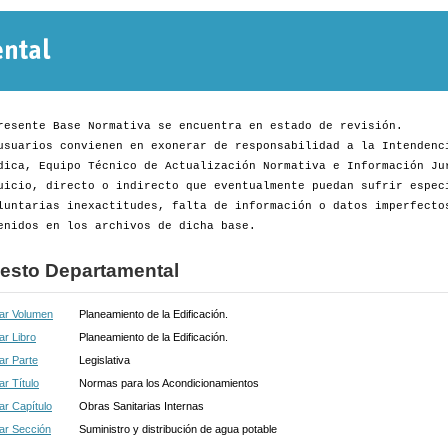
Normativa
Departamental
resente Base Normativa se encuentra en estado de revisión.
usuarios convienen en exonerar de responsabilidad a la Intendenc
dica, Equipo Técnico de Actualización Normativa e Información Ju
uicio, directo o indirecto que eventualmente puedan sufrir espec
luntarias inexactitudes, falta de información o datos imperfecto
enidos en los archivos de dicha base.
esto Departamental
ar Volumen
Planeamiento de la Edificación.
r Libro
Planeamiento de la Edificación.
ar Parte
Legislativa
r Título
Normas para los Acondicionamientos
r Capítulo
Obras Sanitarias Internas
ar Sección
Suministro y distribución de agua potable