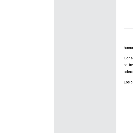
homog
Conse
se in
adecu
Los c