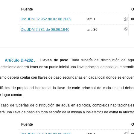
Fuente
O
Dto.JDM 32.952 de 02.06.2009
art. 1
n
Dto.JDM 2.781 de 06.06.1940
art. 36
Artículo D.4282 ._
Llaves de paso.
Toda tubería de distribución de ag
lecimiento deberá tener en su punto inicial una llave principal de paso, que permit
smo deberá contar con llaves de paso secundarias en cada local donde se encuen
ificios de propiedad horizontal la llave de corte principal de cada unidad de
 lugar común.
 caso de tuberías de distribución de agua en edificios, complejos habitacional
ará una llave de paso en toda sección de la misma a los efectos de evitar la afect
Fuente
O