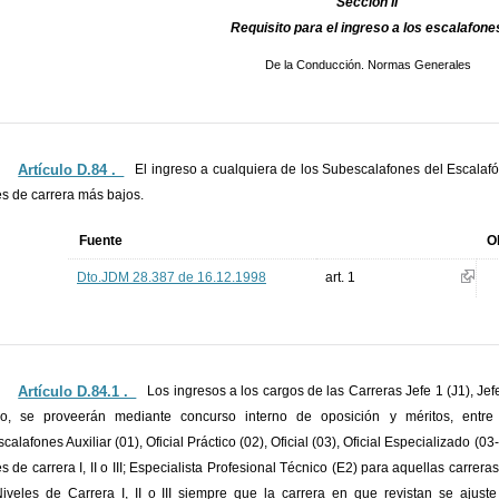
Sección II
Requisito para el ingreso a los escalafone
De la Conducción. Normas Generales
Artículo D.84 ._
El ingreso a cualquiera de los Subescalafones del Escalaf
es de carrera más bajos.
Fuente
O
Dto.JDM 28.387 de 16.12.1998
art. 1
Artículo D.84.1 ._
Los ingresos a los cargos de las Carreras Jefe 1 (J1), Jefe
o, se proveerán mediante concurso interno de oposición y méritos, entre 
calafones Auxiliar (01), Oficial Práctico (02), Oficial (03), Oficial Especializado (0
es de carrera I, II o III; Especialista Profesional Técnico (E2) para aquellas carr
iveles de Carrera I, II o III siempre que la carrera en que revistan se ajuste