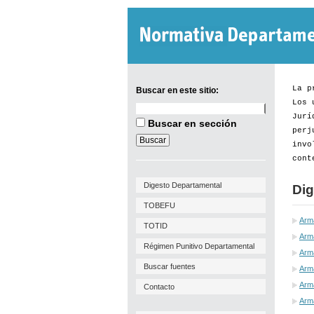
La p
Buscar en este sitio:
Los 
Buscar
Jurí
en
Buscar en sección
este
perj
sitio:
invo
cont
Digesto Departamental
Dig
TOBEFU
Arm
TOTID
Arma
Régimen Punitivo Departamental
Arm
Buscar fuentes
Arma
Arma
Contacto
Arm