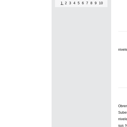
1
2
3
4
5
6
7
8
9
10
nivel
Obrer
Subes
nivel
sus N