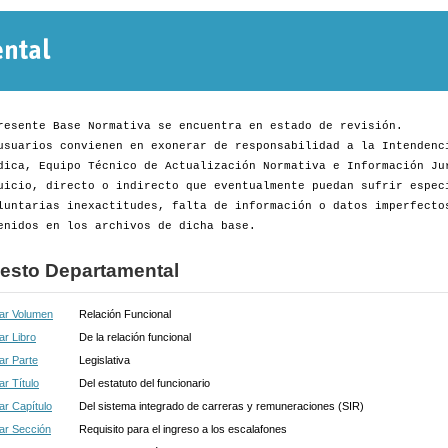
Normativa
Departamental
resente Base Normativa se encuentra en estado de revisión.
usuarios convienen en exonerar de responsabilidad a la Intendenc
dica, Equipo Técnico de Actualización Normativa e Información Ju
uicio, directo o indirecto que eventualmente puedan sufrir espec
luntarias inexactitudes, falta de información o datos imperfecto
enidos en los archivos de dicha base.
esto Departamental
ar Volumen
Relación Funcional
r Libro
De la relación funcional
ar Parte
Legislativa
r Título
Del estatuto del funcionario
r Capítulo
Del sistema integrado de carreras y remuneraciones (SIR)
ar Sección
Requisito para el ingreso a los escalafones