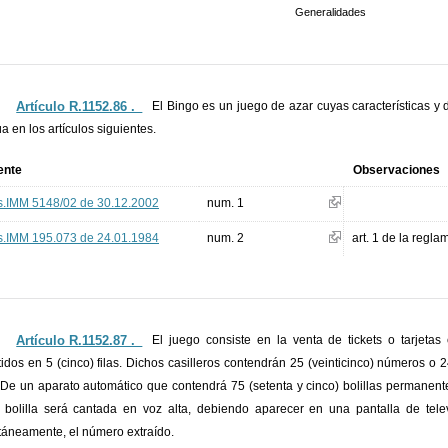
Generalidades
Artículo R.1152.86 ._
El Bingo es un juego de azar cuyas características y 
úa en los artículos siguientes.
ente
Observaciones
.IMM 5148/02 de 30.12.2002
num. 1
.IMM 195.073 de 24.01.1984
num. 2
art. 1 de la regl
Artículo R.1152.87 ._
El juego consiste en la venta de tickets o tarjetas
tidos en 5 (cinco) filas. Dichos casilleros contendrán 25 (veinticinco) números o 2
. De un aparato automático que contendrá 75 (setenta y cinco) bolillas permane
bolilla será cantada en voz alta, debiendo aparecer en una pantalla de telev
táneamente, el número extraído.