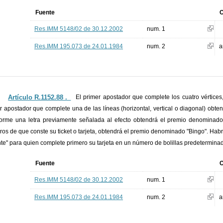
Fuente
O
Res.IMM 5148/02 de 30.12.2002
num. 1
Res.IMM 195.073 de 24.01.1984
num. 2
a
Artículo R.1152.88 ._
El primer apostador que complete los cuatro vértices
r apostador que complete una de las líneas (horizontal, vertical o diagonal) obt
orme una letra previamente señalada al efecto obtendrá el premio denominado 
os de que conste su ticket o tarjeta, obtendrá el premio denominado "Bingo". Hab
te" para quien complete primero su tarjeta en un número de bolillas predeterminad
Fuente
O
Res.IMM 5148/02 de 30.12.2002
num. 1
Res.IMM 195.073 de 24.01.1984
num. 2
a