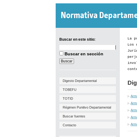
La p
Buscar en este sitio:
Los 
Buscar
Jurí
en
Buscar en sección
este
perj
sitio:
invo
cont
Digesto Departamental
Dig
TOBEFU
Arm
TOTID
Arm
Régimen Punitivo Departamental
Arma
Buscar fuentes
Arma
Arm
Contacto