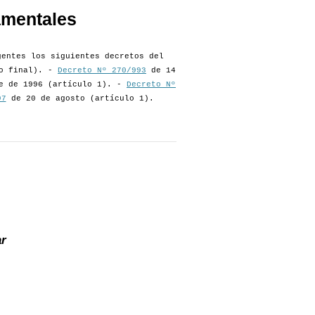
amentales
gentes los siguientes decretos del
so final). -
Decreto Nº 270/993
de 14
e de 1996 (artículo 1). -
Decreto Nº
97
de 20 de agosto (artículo 1).
r