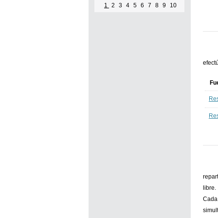
1
2
3
4
5
6
7
8
9
10
efect
Fu
Res
Res
repar
libre
Cada 
simul