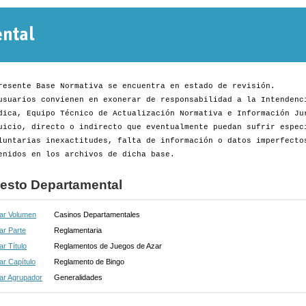
Normativa
Departamental
resente Base Normativa se encuentra en estado de revisión.
usuarios convienen en exonerar de responsabilidad a la Intendenc
dica, Equipo Técnico de Actualización Normativa e Información Ju
uicio, directo o indirecto que eventualmente puedan sufrir espec
luntarias inexactitudes, falta de información o datos imperfecto
enidos en los archivos de dicha base.
esto Departamental
ar Volumen
Casinos Departamentales
ar Parte
Reglamentaria
r Título
Reglamentos de Juegos de Azar
r Capítulo
Reglamento de Bingo
ar Agrupador
Generalidades