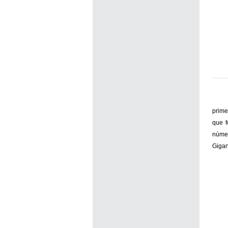
prime
que f
númer
Gigan