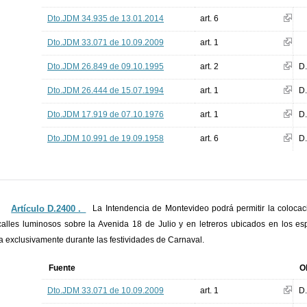
Dto.JDM 34.935 de 13.01.2014
art. 6
Dto.JDM 33.071 de 10.09.2009
art. 1
Dto.JDM 26.849 de 09.10.1995
art. 2
D
Dto.JDM 26.444 de 15.07.1994
art. 1
D
Dto.JDM 17.919 de 07.10.1976
art. 1
D
Dto.JDM 10.991 de 19.09.1958
art. 6
D
Artículo D.2400 ._
La Intendencia de Montevideo podrá permitir la colocac
alles luminosos sobre la Avenida 18 de Julio y en letreros ubicados en los es
 exclusivamente durante las festividades de Carnaval.
Fuente
O
Dto.JDM 33.071 de 10.09.2009
art. 1
D