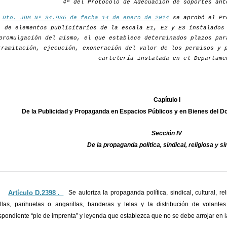
4º del Protocolo de Adecuación de soportes ant
r
Dto. JDM Nº 34.936 de fecha 14 de enero de 2014
se aprobó el Pr
de elementos publicitarios de la escala E1, E2 y E3 instalados
promulgación del mismo, el que establece determinados plazos par
tramitación, ejecución, exoneración del valor de los permisos y 
cartelería instalada en el Departame
Capítulo I
De la Publicidad y Propaganda en Espacios Públicos y en Bienes del 
Sección IV
De la propaganda política, sindical, religiosa y s
Artículo D.2398 ._
Se autoriza la propaganda política, sindical, cultural, r
llas, parihuelas o angarillas, banderas y telas y la distribución de volante
spondiente “pie de imprenta” y leyenda que establezca que no se debe arrojar en la