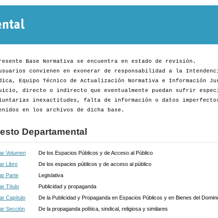
Normativa
Departamental
resente Base Normativa se encuentra en estado de revisión.
usuarios convienen en exonerar de responsabilidad a la Intendenc
dica, Equipo Técnico de Actualización Normativa e Información Ju
uicio, directo o indirecto que eventualmente puedan sufrir espec
luntarias inexactitudes, falta de información o datos imperfecto
enidos en los archivos de dicha base.
esto Departamental
ar Volumen
De los Espacios Públicos y de Acceso al Público
r Libro
De los espacios públicos y de acceso al público
ar Parte
Legislativa
r Título
Publicidad y propaganda
r Capítulo
De la Publicidad y Propaganda en Espacios Públicos y en Bienes del Domin
ar Sección
De la propaganda política, sindical, religiosa y similares