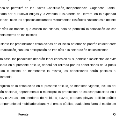
co se permitirá en las Plazas Constitución, Independencia, Cagancha, Fabini y
itado por el Bulevar Artigas y la Avenida Luis Alberto de Herrera, en la explanad
dencia, ni en los espacios declarados Monumentos Históricos Nacionales o de inte
s vías de tránsito que crucen las citadas, solo se permitirá la colocación de c
enta metros de las mismas.
stante las prohibiciones establecidas en el inciso anterior, se podrán colocar cart
 realización, con una anticipación de tres días a la celebración de los mismos.
do caso, los pasacalles deberán tener cortes en su superficie a los efectos de evita
para en el presente artículo, deberá ser retirada por los beneficiarios de la public
lido el mismo de mantenerse la misma, los beneficiarios serán pasibles d
tamental.
erjuicio de lo establecido en el presente artículo, se mantiene vigente, incluso de
ión nacional, departamental o municipal, la prohibición de colocar publicidad en 
s y calzadas, contenedores de residuos, plazas, parques, playas, edificios públi
componente del mobiliario urbano y el ornato público, cualquiera fuera el medio e
Fuente
O