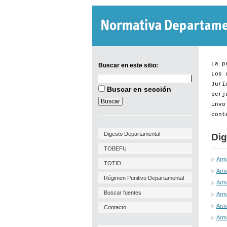
La p
Buscar en este sitio:
Los 
Buscar
Jurí
en
Buscar en sección
este
perj
sitio:
invo
cont
Digesto Departamental
Dig
TOBEFU
Arm
TOTID
Arma
Régimen Punitivo Departamental
Arm
Se reglamenta procedimiento
Buscar fuentes
Arma
respecto a las gestiones
Arma
Contacto
Arm
vinculadas al permiso de