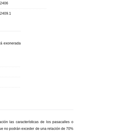
.2406
.2409.1
ará exonerada
ión las características de los pasacalles o
(que no podrán exceder de una relación de 70%