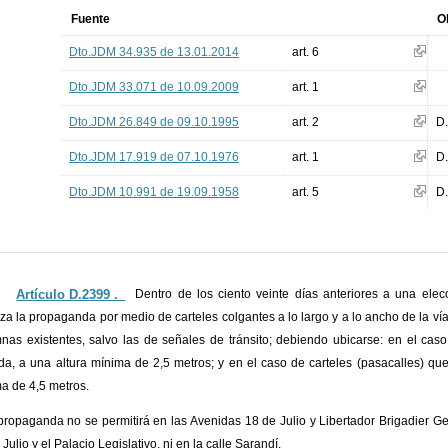
Fuente
O
Dto.JDM 34.935 de 13.01.2014
art. 6
Dto.JDM 33.071 de 10.09.2009
art. 1
Dto.JDM 26.849 de 09.10.1995
art. 2
D
Dto.JDM 17.919 de 07.10.1976
art. 1
D
Dto.JDM 10.991 de 19.09.1958
art. 5
D
Artículo D.2399 ._
Dentro de los ciento veinte días anteriores a una elec
iza la propaganda por medio de carteles colgantes a lo largo y a lo ancho de la ví
nas existentes, salvo las de señales de tránsito; debiendo ubicarse: en el caso 
da, a una altura mínima de 2,5 metros; y en el caso de carteles (pasacalles) que
a de 4,5 metros.
propaganda no se permitirá en las Avenidas 18 de Julio y Libertador Brigadier Ge
Julio y el Palacio Legislativo, ni en la calle Sarandí.