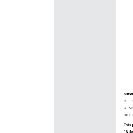
autor
colum
calza
mínim
Esta 
18 de 