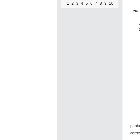
1
2
3
4
5
6
7
8
9
10
Por...
Po
[+]
panta
corre