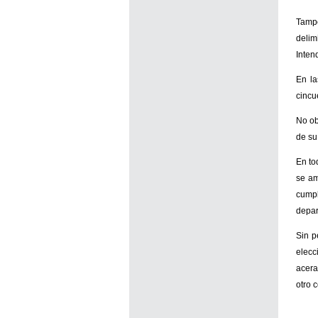
Tampo
delim
Inten
En la
cincu
No ob
de su
En to
se am
cump
depar
Sin p
elecc
acera
otro 