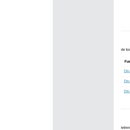
de to
Fu
Dto
Dto
Dto
letre