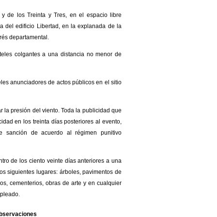
 de los Treinta y Tres, en el espacio libre
a del edificio Libertad, en la explanada de la
rés departamental.
arteles colgantes a una distancia no menor de
eles anunciadores de actos públicos en el sitio
r la presión del viento. Toda la publicidad que
idad en los treinta días posteriores al evento,
e sanción de acuerdo al régimen punitivo
ntro de los ciento veinte días anteriores a una
los siguientes lugares: árboles, pavimentos de
cos, cementerios, obras de arte y en cualquier
mpleado.
bservaciones