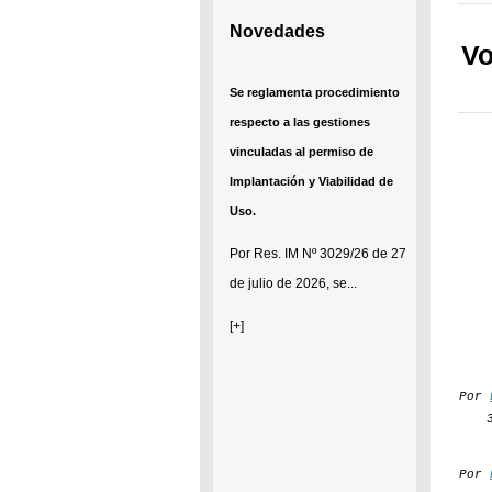
Implantación y Viabilidad de
Novedades
Uso.
Vo
Por
Res. IM Nº 3029/26
de 27
de julio de 2026, se...
[+]
Se establece que estarán
exonerados del pago de tasas y
sellados los establecimientos
Por
que soliciten el reconocimiento
como Espacio Cultural
Por
Independiente (ECI)