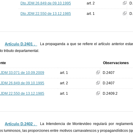
Dto.JDM 26.849 de 09.10.1995
art. 2
D
Dto.JDM 22.550 de 13.12.1985
art. 1
D
Artículo D.2401 ._
La propaganda a que se refiere el artículo anterior est
do tributo departamental.
ente
Observaciones
.JDM 33.071 de 10.09.2009
art. 1
D.2407
.JDM 26.849 de 09.10.1995
art. 2
D.2407
.JDM 22.550 de 13.12.1985
art. 1
D.2409.2
Artículo D.2402 ._
La Intendencia de Montevideo regulará por reglamentac
ros luminosos, las proporciones entre motivos carnavalescos y propagandísticos 