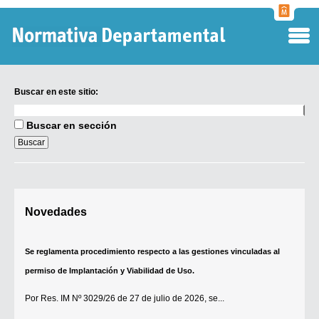
Normati
Departa
Buscar en este sitio:
Buscar
en
Buscar en sección
este
sitio:
Digesto Departamental
Novedades
TOBEFU
TOTID
Se reglamenta procedimiento respecto a las gestiones vinculadas al
Régimen Punitivo Departamental
permiso de Implantación y Viabilidad de Uso.
Buscar fuentes
Por
Res. IM Nº 3029/26
de 27 de julio de 2026, se...
Contacto