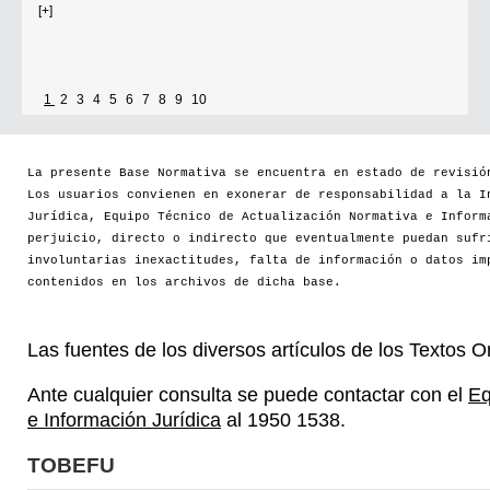
[+]
1
2
3
4
5
6
7
8
9
10
La presente Base Normativa se encuentra en estado de revisió
Los usuarios convienen en exonerar de responsabilidad a la I
Jurídica, Equipo Técnico de Actualización Normativa e Inform
perjuicio, directo o indirecto que eventualmente puedan sufr
involuntarias inexactitudes, falta de información o datos im
contenidos en los archivos de dicha base.
Las fuentes de los diversos artículos de los Textos 
Ante cualquier consulta se puede contactar con el
Eq
e Información Jurídica
al 1950 1538.
TOBEFU