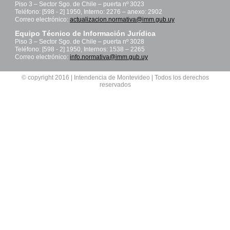
Piso 3 – Sector Sgo. de Chile – puerta nº 3023
Teléfono: [598 - 2] 1950, Interno: 2276 – anexo: 2902
Correo electrónico:
actualizacion.normativa@imm.gub.uy
Equipo Técnico de Información Jurídica
Piso 3 – Sector Sgo. de Chile – puerta nº 3028
Teléfono: [598 - 2] 1950, Internos: 1538 – 2265
Correo electrónico:
info.normativa@imm.gub.uy
© copyright 2016 | Intendencia de Montevideo | Todos los derechos
reservados