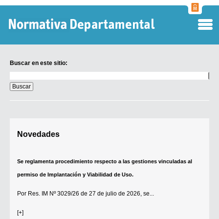
Normati
Departa
Buscar en este sitio:
Buscar
en
este
sitio:
Digesto Departamental
Novedades
TOBEFU
TOTID
Se reglamenta procedimiento respecto a las gestiones vinculadas al
Régimen Punitivo Departamental
permiso de Implantación y Viabilidad de Uso.
Buscar fuentes
Por
Res. IM Nº 3029/26
de 27 de julio de 2026, se...
Contacto
[+]