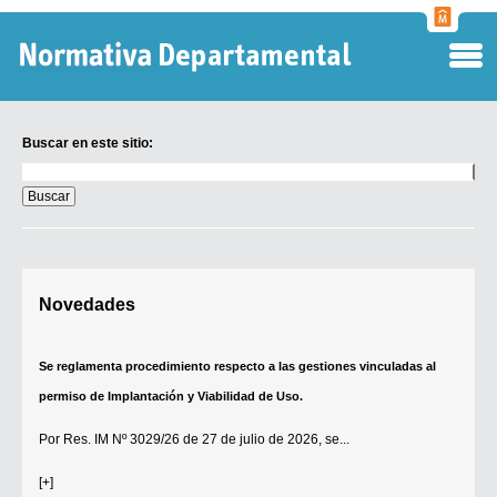
Normati
Departa
Buscar en este sitio:
Buscar
en
este
sitio:
Digesto Departamental
Novedades
TOBEFU
TOTID
Se reglamenta procedimiento respecto a las gestiones vinculadas al
Régimen Punitivo Departamental
permiso de Implantación y Viabilidad de Uso.
Buscar fuentes
Por
Res. IM Nº 3029/26
de 27 de julio de 2026, se...
Contacto
[+]