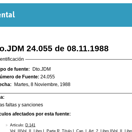
Normativa
Departamental
o.JDM 24.055 de 08.11.1988
dentificación
ipo de fuente:
Dto.JDM
úmero de Fuente:
24.055
echa:
Martes, 8 Noviembre, 1988
a:
as faltas y sanciones
culos afectados por esta fuente:
Articulo:
D.141
Vol. IIIVol. II, Libro I, Parte R, Título I, Cap. I, Art. 2, Libro IIVol. II, Lib