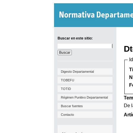
Buscar en este sitio:
Buscar
Dt
en
este
I
sitio:
T
Digesto Departamental
N
TOBEFU
F
TOTID
Tem
Régimen Punitivo Departamental
De l
Buscar fuentes
Artí
Contacto