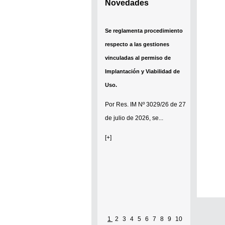
Novedades
Se reglamenta procedimiento
respecto a las gestiones
vinculadas al permiso de
Implantación y Viabilidad de
Uso.
Por
Res. IM Nº 3029/26
de 27
de julio de 2026, se...
[+]
1
2
3
4
5
6
7
8
9
10