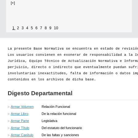
Se establece que estarán exonerados del pago de tasas y sellados los
establecimientos que soliciten el reconocimiento como Espacio Cultural
Independiente (ECI)
1
2
3
4
5
6
7
8
9
10
Por...
La presente Base Normativa se encuentra en estado de revisió
[+]
Los usuarios convienen en exonerar de responsabilidad a la I
Jurídica, Equipo Técnico de Actualización Normativa e Inform
perjuicio, directo o indirecto que eventualmente puedan sufr
involuntarias inexactitudes, falta de información o datos im
contenidos en los archivos de dicha base.
Digesto Departamental
Armar Volumen
Relación Funcional
Armar Libro
De la relación funcional
Armar Parte
Legislativa
Armar Título
Del estatuto del funcionario
Armar Capítulo
De las faltas y sanciones