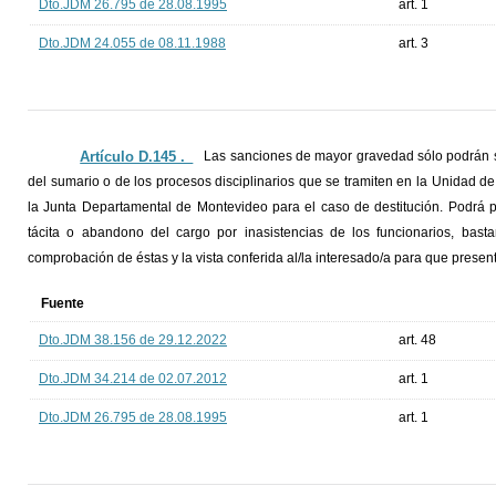
Dto.JDM 26.795 de 28.08.1995
art. 1
Dto.JDM 24.055 de 08.11.1988
art. 3
Artículo D.145 ._
Las sanciones de mayor gravedad sólo podrán ser
del sumario o de los procesos disciplinarios que se tramiten en la Unidad de 
la Junta Departamental de Montevideo para el caso de destitución. Podrá p
tácita o abandono del cargo por inasistencias de los funcionarios, bas
comprobación de éstas y la vista conferida al/la interesado/a para que presen
Fuente
Dto.JDM 38.156 de 29.12.2022
art. 48
Dto.JDM 34.214 de 02.07.2012
art. 1
Dto.JDM 26.795 de 28.08.1995
art. 1