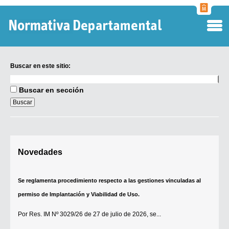
Normati
Departa
Buscar en este sitio:
Buscar
en
Buscar en sección
este
sitio:
Digesto Departamental
Novedades
Se reglamenta procedimiento respecto a las gestiones vinculadas al
TOBEFU
permiso de Implantación y Viabilidad de Uso.
TOTID
Por
Res. IM Nº 3029/26
de 27 de julio de 2026, se...
Régimen Punitivo Departamental
Buscar fuentes
[+]
Contacto