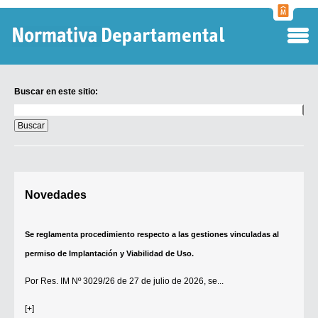
Normati
Departa
Buscar en este sitio:
Buscar
en
este
sitio:
Digesto Departamental
Novedades
TOBEFU
TOTID
Se reglamenta procedimiento respecto a las gestiones vinculadas al
Régimen Punitivo Departamental
permiso de Implantación y Viabilidad de Uso.
Buscar fuentes
Por
Res. IM Nº 3029/26
de 27 de julio de 2026, se...
Contacto
[+]