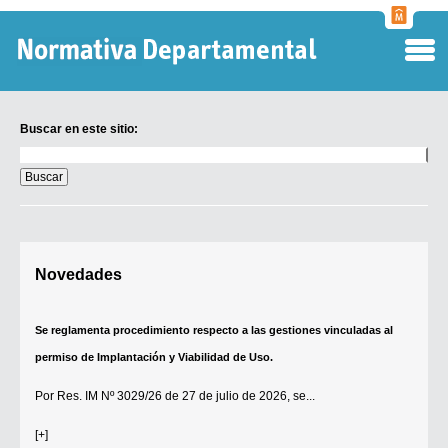
Normati
Departa
Buscar en este sitio:
Buscar
en
este
sitio:
Digesto Departamental
Novedades
TOBEFU
TOTID
Se reglamenta procedimiento respecto a las gestiones vinculadas al
Régimen Punitivo Departamental
permiso de Implantación y Viabilidad de Uso.
Buscar fuentes
Por
Res. IM Nº 3029/26
de 27 de julio de 2026, se...
Contacto
[+]