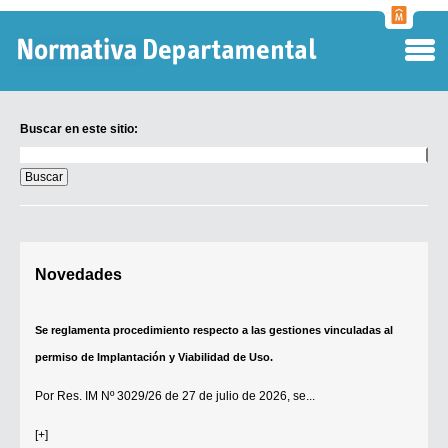
Normati
Departa
Buscar en este sitio:
Buscar
en
este
sitio:
Digesto Departamental
Novedades
TOBEFU
TOTID
Se reglamenta procedimiento respecto a las gestiones vinculadas al
Régimen Punitivo Departamental
permiso de Implantación y Viabilidad de Uso.
Buscar fuentes
Por
Res. IM Nº 3029/26
de 27 de julio de 2026, se...
Contacto
[+]