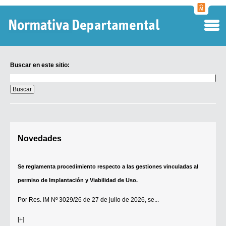
Normati
Departa
Buscar en este sitio:
Buscar
en
este
sitio:
Digesto Departamental
Novedades
TOBEFU
TOTID
Se reglamenta procedimiento respecto a las gestiones vinculadas al
Régimen Punitivo Departamental
permiso de Implantación y Viabilidad de Uso.
Buscar fuentes
Por
Res. IM Nº 3029/26
de 27 de julio de 2026, se...
Contacto
[+]