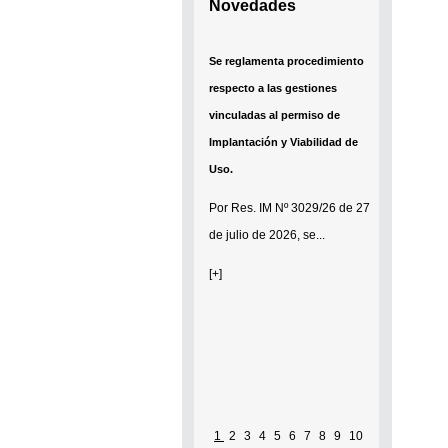
Novedades
Se reglamenta procedimiento
respecto a las gestiones
vinculadas al permiso de
Implantación y Viabilidad de
Uso.
Por
Res. IM Nº 3029/26
de 27
de julio de 2026, se...
[+]
1
2
3
4
5
6
7
8
9
10