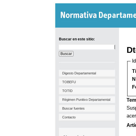
Buscar en este sitio:
Buscar
Dt
en
este
I
sitio:
T
Digesto Departamental
N
TOBEFU
F
TOTID
Tem
Régimen Punitivo Departamental
Susp
Buscar fuentes
acer
Contacto
Artí