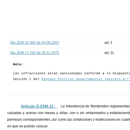
Dto.JDM 32.082 de 04.06.2007
art. 1
Dto.JDM 17.266 de 18.11.1975
art. 11
Nota:
Las infracciones serán sancionadas conforme a lo dispuest
Sección I del
Régimen Punitivo Departamental (Decreto N.º
Artículo D.2346.12 ._
La Intendencia de Montevideo reglamentará
calzadas y aceras con mesas y sillas, con o sin entarimados y estableciend
permisos correspondientes, así como las condiciones y restricciones en cuanto 
en que se podrán colocar.