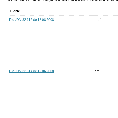
definitivo de las instalaciones, el pavimento deberá encontrarse en buenas c
Fuente
Dto.JDM 32.612 de 18.08.2008
art. 1
Dto.JDM 32.514 de 12.06.2008
art. 1