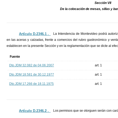
Sección VII
De la colocación de mesas, sillas y ba
Artículo D.2346.1 ._
La Intendencia de Montevideo podrá autoriza
en las aceras y calzadas, frente a comercios del rubro gastronómico y vent
establecen en la presente Sección y en la reglamentación que se dicte al efec
Fuente
Dto.JDM 32.082 de 04.06.2007
art. 1
Dto.JDM 18.581 de 30.12.1977
art. 1
Dto.JDM 17.266 de 18.11.1975
art. 1
Artículo D.2346.2 ._
Los permisos que se otorguen serán con carác