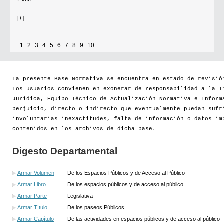
[+]
1
2
3
4
5
6
7
8
9
10
La presente Base Normativa se encuentra en estado de revisió
Los usuarios convienen en exonerar de responsabilidad a la I
Jurídica, Equipo Técnico de Actualización Normativa e Inform
perjuicio, directo o indirecto que eventualmente puedan sufr
involuntarias inexactitudes, falta de información o datos im
contenidos en los archivos de dicha base.
Digesto Departamental
Armar Volumen
De los Espacios Públicos y de Acceso al Público
Armar Libro
De los espacios públicos y de acceso al público
Armar Parte
Legislativa
Armar Título
De los paseos Públicos
Armar Capítulo
De las actividades en espacios públicos y de acceso al público