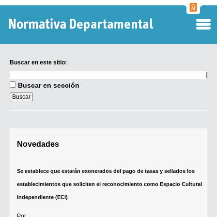
Normati
Departa
Buscar en este sitio:
Buscar
en
Buscar en sección
este
sitio:
Digesto Departamental
Novedades
TOBEFU
TOTID
Se establece que estarán exonerados del pago de tasas y sellados los
Régimen Punitivo Departamental
establecimientos que soliciten el reconocimiento como Espacio Cultural
Buscar fuentes
Independiente (ECI)
Contacto
Por...