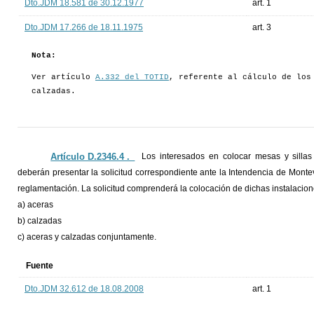
Dto.JDM 18.581 de 30.12.1977
art. 1
Dto.JDM 17.266 de 18.11.1975
art. 3
Nota:
Ver artículo
A.332 del TOTID
, referente al cálculo de los
calzadas.
Artículo D.2346.4 ._
Los interesados en colocar mesas y sillas
deberán presentar la solicitud correspondiente ante la Intendencia de Montev
reglamentación. La solicitud comprenderá la colocación de dichas instalacion
a) aceras
b) calzadas
c) aceras y calzadas conjuntamente.
Fuente
Dto.JDM 32.612 de 18.08.2008
art. 1