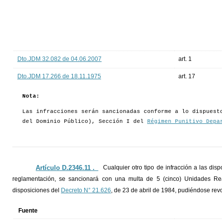
Dto.JDM 32.082 de 04.06.2007
art. 1
Dto.JDM 17.266 de 18.11.1975
art. 17
Nota:
Las infracciones serán sancionadas conforme a lo dispuest
del Dominio Público), Sección I del
Régimen Punitivo Depa
Artículo D.2346.11 ._
Cualquier otro tipo de infracción a las dis
reglamentación, se sancionará con una multa de 5 (cinco) Unidades Reaj
disposiciones del
Decreto N° 21.626
, de 23 de abril de 1984, pudiéndose revoc
Fuente