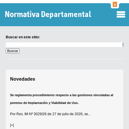
Normati
Departa
Buscar en este sitio:
Buscar
en
este
sitio:
Digesto Departamental
Novedades
TOBEFU
TOTID
Se reglamenta procedimiento respecto a las gestiones vinculadas al
Régimen Punitivo Departamental
permiso de Implantación y Viabilidad de Uso.
Buscar fuentes
Por
Res. IM Nº 3029/26
de 27 de julio de 2026, se...
Contacto
[+]