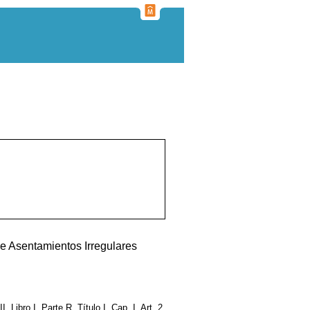
e Asentamientos Irregulares
I, Libro I, Parte R, Título I, Cap. I, Art. 2,