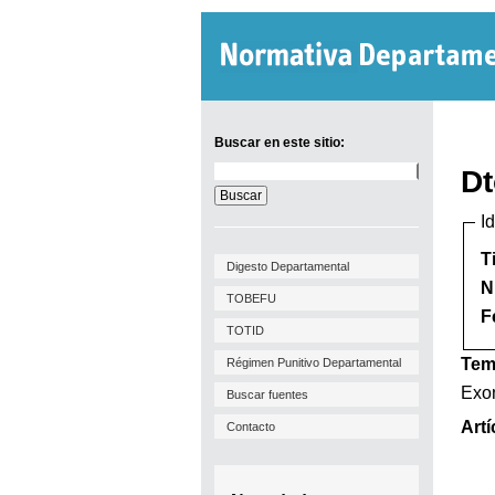
Buscar en este sitio:
Buscar
Dt
en
este
I
sitio:
T
Digesto Departamental
N
TOBEFU
F
TOTID
Tem
Régimen Punitivo Departamental
Exon
Buscar fuentes
Artí
Contacto