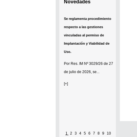
Novedades
Se reglamenta procedimiento
respecto a las gestiones
vinculadas al permiso de
Implantación y Viabilidad de
Uso.
Por
Res. IM Nº 3029/26
de 27
de julio de 2026, se...
[+]
1
2
3
4
5
6
7
8
9
10