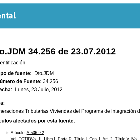
Normativa
Departamental
o.JDM 34.256 de 23.07.2012
dentificación
ipo de fuente:
Dto.JDM
úmero de Fuente:
34.256
echa:
Lunes, 23 Julio, 2012
a:
eraciones Tributarias Viviendas del Programa de Integración d
culos afectados por esta fuente:
Articulo:
A.506.9.2
Vol. TOTIDVol. II, Libro I, Parte R, Título I, Cap. I, Art. 2, Título VIIVol. I