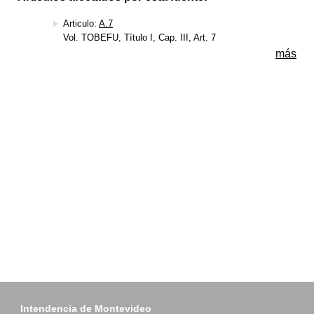
Articulo:
A.7
Vol. TOBEFU, Título I, Cap. III, Art. 7
más
Intendencia de Montevideo