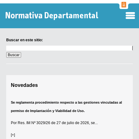
Normati
Departa
Buscar en este sitio:
Buscar
en
este
sitio:
Digesto Departamental
Novedades
TOBEFU
TOTID
Se reglamenta procedimiento respecto a las gestiones vinculadas al
Régimen Punitivo Departamental
permiso de Implantación y Viabilidad de Uso.
Buscar fuentes
Por
Res. IM Nº 3029/26
de 27 de julio de 2026, se...
Contacto
[+]