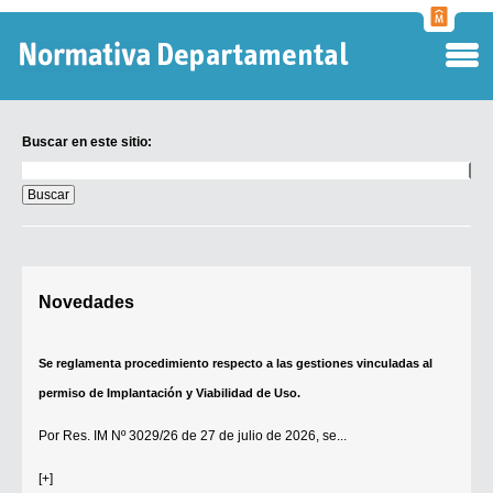
Normati
Departa
Buscar en este sitio:
Buscar
en
este
sitio:
Digesto Departamental
Novedades
TOBEFU
TOTID
Se reglamenta procedimiento respecto a las gestiones vinculadas al
Régimen Punitivo Departamental
permiso de Implantación y Viabilidad de Uso.
Buscar fuentes
Por
Res. IM Nº 3029/26
de 27 de julio de 2026, se...
Contacto
[+]