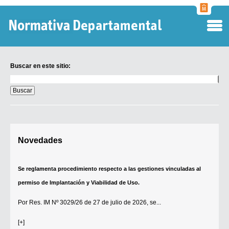
Normati
Departa
Buscar en este sitio:
Buscar
en
este
sitio:
Digesto Departamental
Novedades
TOBEFU
TOTID
Se reglamenta procedimiento respecto a las gestiones vinculadas al
Régimen Punitivo Departamental
permiso de Implantación y Viabilidad de Uso.
Buscar fuentes
Por
Res. IM Nº 3029/26
de 27 de julio de 2026, se...
Contacto
[+]