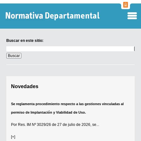
Normati
Departa
Buscar en este sitio:
Buscar
en
este
sitio:
Digesto Departamental
Novedades
TOBEFU
TOTID
Se reglamenta procedimiento respecto a las gestiones vinculadas al
Régimen Punitivo Departamental
permiso de Implantación y Viabilidad de Uso.
Buscar fuentes
Por
Res. IM Nº 3029/26
de 27 de julio de 2026, se...
Contacto
[+]