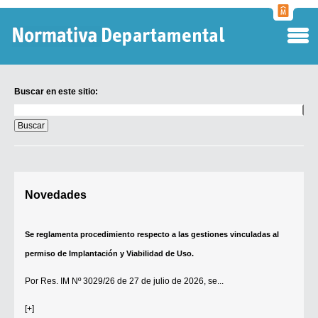
Normati
Departa
Buscar en este sitio:
Buscar
en
este
sitio:
Digesto Departamental
Novedades
TOBEFU
TOTID
Se reglamenta procedimiento respecto a las gestiones vinculadas al
Régimen Punitivo Departamental
permiso de Implantación y Viabilidad de Uso.
Buscar fuentes
Por
Res. IM Nº 3029/26
de 27 de julio de 2026, se...
Contacto
[+]