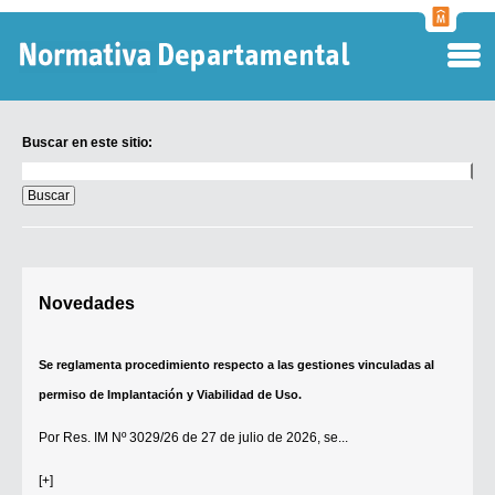
Normati
Departa
Buscar en este sitio:
Buscar
en
este
sitio:
Digesto Departamental
Novedades
TOBEFU
TOTID
Se reglamenta procedimiento respecto a las gestiones vinculadas al
Régimen Punitivo Departamental
permiso de Implantación y Viabilidad de Uso.
Buscar fuentes
Por
Res. IM Nº 3029/26
de 27 de julio de 2026, se...
Contacto
[+]