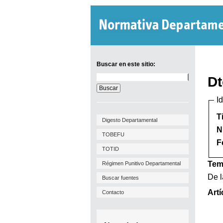
Buscar en este sitio:
Buscar
Dt
en
este
I
sitio:
T
Digesto Departamental
N
TOBEFU
F
TOTID
Tem
Régimen Punitivo Departamental
De l
Buscar fuentes
Artí
Contacto