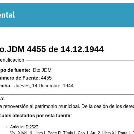
Normativa
Departamental
o.JDM 4455 de 14.12.1944
dentificación
ipo de fuente:
Dto.JDM
úmero de Fuente:
4455
echa:
Jueves, 14 Diciembre, 1944
a:
a retroversión al patrimonio municipal. De la cesión de los dere
culos afectados por esta fuente:
Articulo:
D.2527
Vol. XIVol. II, Libro I, Parte R, Título I, Cap. I, Art. 2, Libro XI, Parte L,