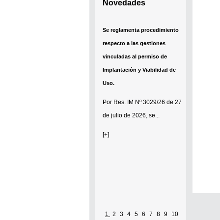
Novedades
Se reglamenta procedimiento
respecto a las gestiones
vinculadas al permiso de
Implantación y Viabilidad de
Uso.
Por
Res. IM Nº 3029/26
de 27
de julio de 2026, se...
[+]
1
2
3
4
5
6
7
8
9
10