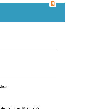
chos.
 Título VII, Cap. IV, Art. 2527