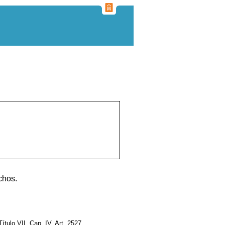
chos.
 Título VII, Cap. IV, Art. 2527