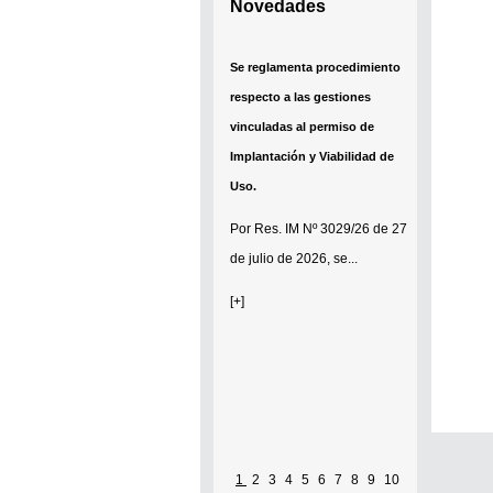
Novedades
Se reglamenta procedimiento
respecto a las gestiones
vinculadas al permiso de
Implantación y Viabilidad de
Uso.
Por
Res. IM Nº 3029/26
de 27
de julio de 2026, se...
[+]
1
2
3
4
5
6
7
8
9
10