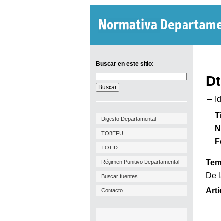
Buscar en este sitio:
Buscar
Dt
en
este
I
sitio:
T
Digesto Departamental
N
TOBEFU
F
TOTID
Tem
Régimen Punitivo Departamental
De l
Buscar fuentes
Artí
Contacto