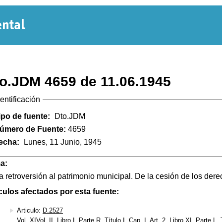
Normativa
Departamental
o.JDM 4659 de 11.06.1945
dentificación
ipo de fuente:
Dto.JDM
úmero de Fuente:
4659
echa:
Lunes, 11 Junio, 1945
a:
a retroversión al patrimonio municipal. De la cesión de los dere
culos afectados por esta fuente:
Articulo:
D.2527
Vol. XIVol. II, Libro I, Parte R, Título I, Cap. I, Art. 2, Libro XI, Parte L,