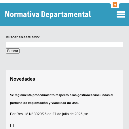
Normati
Departa
Buscar en este sitio:
Buscar
en
este
sitio:
Digesto Departamental
Novedades
TOBEFU
TOTID
Se reglamenta procedimiento respecto a las gestiones vinculadas al
Régimen Punitivo Departamental
permiso de Implantación y Viabilidad de Uso.
Buscar fuentes
Por
Res. IM Nº 3029/26
de 27 de julio de 2026, se...
Contacto
[+]