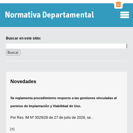
Normati
Departa
Buscar en este sitio:
Buscar
en
este
sitio:
Digesto Departamental
Novedades
TOBEFU
TOTID
Se reglamenta procedimiento respecto a las gestiones vinculadas al
Régimen Punitivo Departamental
permiso de Implantación y Viabilidad de Uso.
Buscar fuentes
Por
Res. IM Nº 3029/26
de 27 de julio de 2026, se...
Contacto
[+]