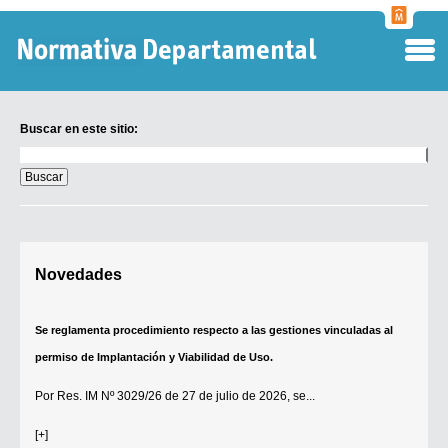
Normati
Departa
Buscar en este sitio:
Buscar
en
este
sitio:
Digesto Departamental
Novedades
TOBEFU
TOTID
Se reglamenta procedimiento respecto a las gestiones vinculadas al
Régimen Punitivo Departamental
permiso de Implantación y Viabilidad de Uso.
Buscar fuentes
Por
Res. IM Nº 3029/26
de 27 de julio de 2026, se...
Contacto
[+]