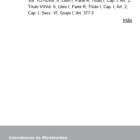
Vol. TOTIDVol. II, Libro I, Parte R, Título I, Cap. I, Art. 2,
Título VIIVol. II, Libro I, Parte R, Título I, Cap. I, Art. 2,
Cap. I, Secc. VI, Grupo I, Art. 377.3
más
Intendencia de Montevideo