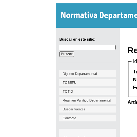
Buscar en este sitio:
Buscar
Re
en
este
I
sitio:
T
Digesto Departamental
N
TOBEFU
F
TOTID
Régimen Punitivo Departamental
Artí
Buscar fuentes
Contacto