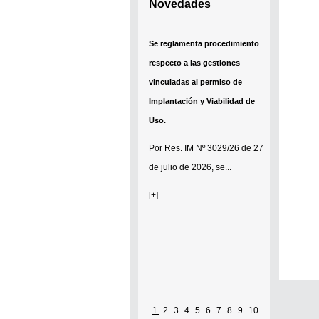
Novedades
Se reglamenta procedimiento
respecto a las gestiones
vinculadas al permiso de
Implantación y Viabilidad de
Uso.
Por
Res. IM Nº 3029/26
de 27
de julio de 2026, se...
[+]
1
2
3
4
5
6
7
8
9
10