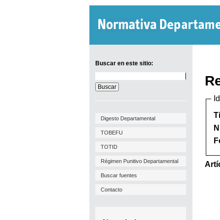
Buscar en este sitio:
Buscar
Re
en
este
I
sitio:
T
Digesto Departamental
N
TOBEFU
F
TOTID
Régimen Punitivo Departamental
Artí
Buscar fuentes
Contacto