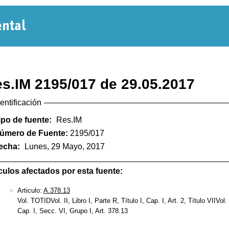
Normativa
Departamental
s.IM 2195/017 de 29.05.2017
dentificación
ipo de fuente:
Res.IM
úmero de Fuente:
2195/017
echa:
Lunes, 29 Mayo, 2017
culos afectados por esta fuente:
Articulo:
A.378.13
Vol. TOTIDVol. II, Libro I, Parte R, Título I, Cap. I, Art. 2, Título VIIVol. I
Cap. I, Secc. VI, Grupo I, Art. 378.13