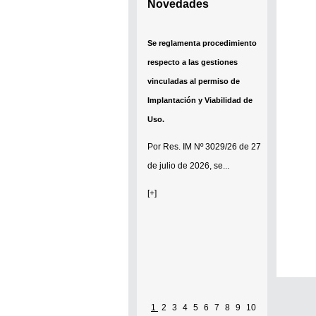
Novedades
Se reglamenta procedimiento
respecto a las gestiones
vinculadas al permiso de
Implantación y Viabilidad de
Uso.
Por
Res. IM Nº 3029/26
de 27
de julio de 2026, se...
[+]
1
2
3
4
5
6
7
8
9
10