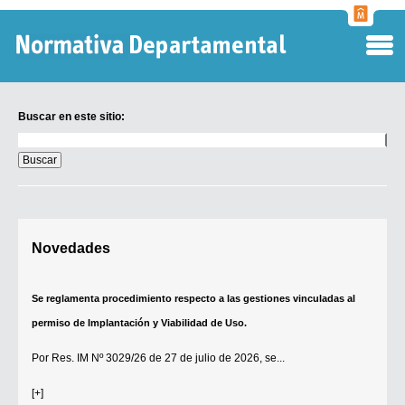
Normati
Departa
Buscar en este sitio:
Buscar
en
este
sitio:
Digesto Departamental
Novedades
TOBEFU
TOTID
Se reglamenta procedimiento respecto a las gestiones vinculadas al
Régimen Punitivo Departamental
permiso de Implantación y Viabilidad de Uso.
Buscar fuentes
Por
Res. IM Nº 3029/26
de 27 de julio de 2026, se...
Contacto
[+]