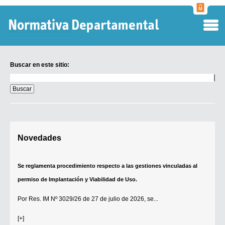
Normati
Departa
Buscar en este sitio:
Buscar
en
este
sitio:
Digesto Departamental
Novedades
TOBEFU
TOTID
Se reglamenta procedimiento respecto a las gestiones vinculadas al
Régimen Punitivo Departamental
permiso de Implantación y Viabilidad de Uso.
Buscar fuentes
Por
Res. IM Nº 3029/26
de 27 de julio de 2026, se...
Contacto
[+]