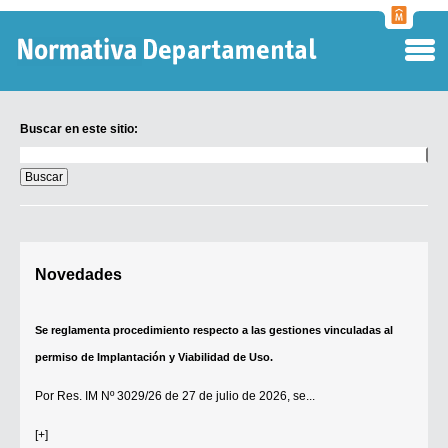
Normati
Departa
Buscar en este sitio:
Buscar
en
este
sitio:
Digesto Departamental
Novedades
TOBEFU
TOTID
Se reglamenta procedimiento respecto a las gestiones vinculadas al
Régimen Punitivo Departamental
permiso de Implantación y Viabilidad de Uso.
Buscar fuentes
Por
Res. IM Nº 3029/26
de 27 de julio de 2026, se...
Contacto
[+]