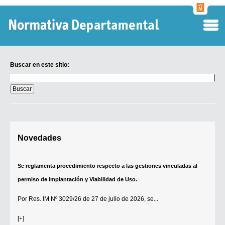
Normati
Departa
Buscar en este sitio:
Buscar
en
este
sitio:
Digesto Departamental
Novedades
TOBEFU
TOTID
Se reglamenta procedimiento respecto a las gestiones vinculadas al
Régimen Punitivo Departamental
permiso de Implantación y Viabilidad de Uso.
Buscar fuentes
Por
Res. IM Nº 3029/26
de 27 de julio de 2026, se...
Contacto
[+]